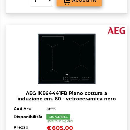
AEG IKE64441FB Piano cottura a
induzione cm. 60 - vetroceramica nero
Cod.Art:
4655
Disponibilità:
DISPONIBILE
Spedito in 5 giorni
€
605,00
Prezzo: