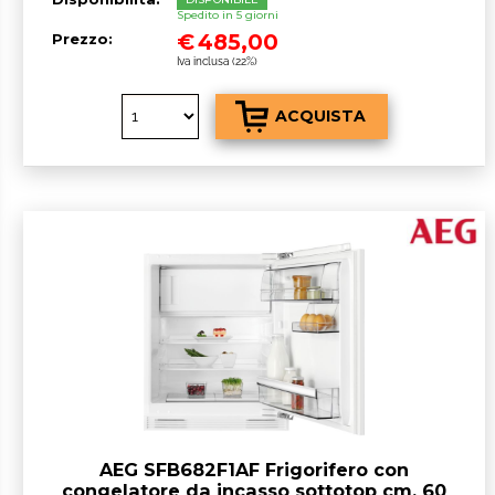
Spedito in 5 giorni
€
485,00
Prezzo:
Iva inclusa (22%)
AEG SFB682F1AF Frigorifero con
congelatore da incasso sottotop cm. 60