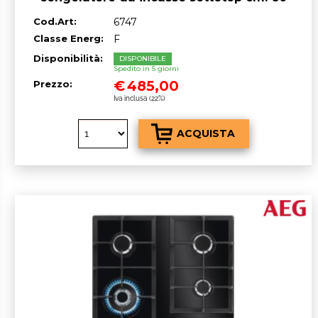
h. 82 - lt. 100
Cod.Art:
6747
Classe Energ:
F
Disponibilità:
DISPONIBILE
Spedito in 5 giorni
€
485,00
Prezzo:
Iva inclusa (22%)