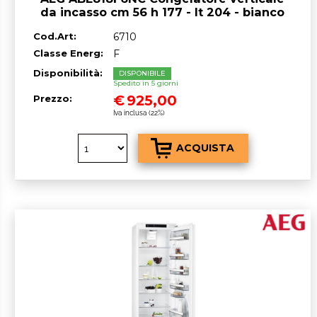
da incasso cm 56 h 177 - lt 204 - bianco
Cod.Art:
6710
Classe Energ:
F
Disponibilità:
DISPONIBILE
Spedito in 5 giorni
€
925,00
Prezzo:
Iva inclusa (22%)