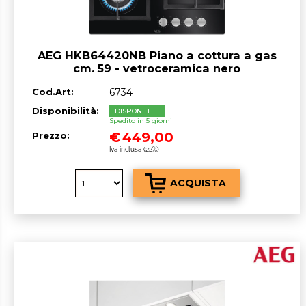
AEG HKB64420NB Piano a cottura a gas
cm. 59 - vetroceramica nero
Cod.Art:
6734
Disponibilità:
DISPONIBILE
Spedito in 5 giorni
€
449,00
Prezzo:
Iva inclusa (22%)