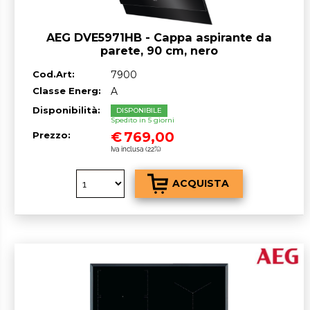
AEG DVE5971HB - Cappa aspirante da
parete, 90 cm, nero
Cod.Art:
7900
Classe Energ:
A
Disponibilità:
DISPONIBILE
Spedito in 5 giorni
€
769,00
Prezzo:
Iva inclusa (22%)