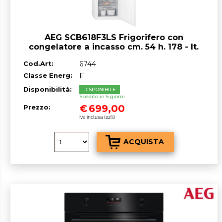
AEG SCB618F3LS Frigorifero con
congelatore a incasso cm. 54 h. 178 - lt.
217
Cod.Art:
6744
Classe Energ:
F
Disponibilità:
DISPONIBILE
Spedito in 5 giorni
€
699,00
Prezzo:
Iva inclusa (22%)