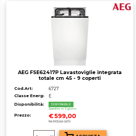
AEG FSE62417P Lavastoviglie integrata
totale cm 45 - 9 coperti
Cod.Art:
6727
Classe Energ:
E
Disponibilità:
DISPONIBILE
Spedito in 5 giorni
€
599,00
Prezzo:
Iva inclusa (22%)