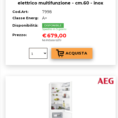
elettrico multifunzione - cm.60 - inox
antimpronta
Cod.Art:
7998
Classe Energ:
A+
Disponibilità:
DISPONIBILE
Spedito in 5 giorni
€
679,00
Prezzo:
Iva inclusa (22%)