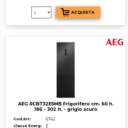
AEG RCB732E5MB Frigorifero cm. 60 h.
186 - 302 lt. - grigio scuro
Cod.Art:
6742
Classe Energ:
E