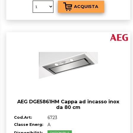
AEG DGE5861HM Cappa ad incasso inox
da 80 cm
Cod.Art:
6723
Classe Energ:
A
Disponibilità:
DISPONIBILE