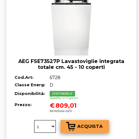
AEG FSE73527P Lavastoviglie integrata
totale cm. 45 - 10 coperti
Cod.Art:
6728
Classe Energ:
D
Disponibilità:
DISPONIBILE
Spedito in 5 giorni
€
809,01
Prezzo:
Iva inclusa (22%)