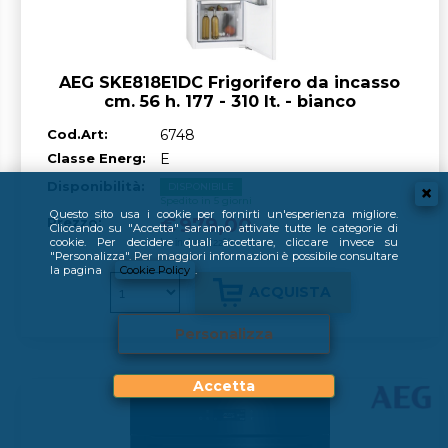
AEG SKE818E1DC Frigorifero da incasso
cm. 56 h. 177 - 310 lt. - bianco
Cod.Art:
6748
Classe Energ:
E
Disponibilità:
DISPONIBILE
Spedito in 5 giorni
Questo sito usa i cookie per fornirti un'esperienza migliore.
€
979,00
Prezzo:
Cliccando su "Accetta" saranno attivate tutte le categorie di
cookie. Per decidere quali accettare, cliccare invece su
Iva inclusa (22%)
"Personalizza". Per maggiori informazioni è possibile consultare
la pagina
Cookie Policy
.
Personalizza
Accetta