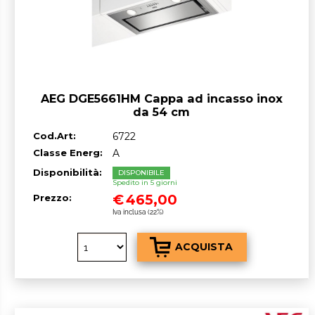
AEG DGE5661HM Cappa ad incasso inox
da 54 cm
Cod.Art:
6722
Classe Energ:
A
Disponibilità:
DISPONIBILE
Spedito in 5 giorni
€
465,00
Prezzo:
Iva inclusa (22%)