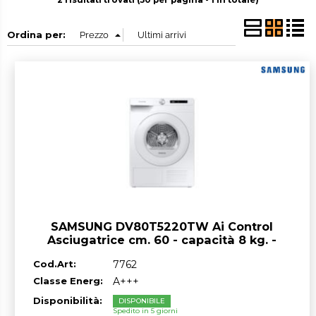
2 risultati trovati (50 per pagina - 1 in totale)
Ordina per:
SAMSUNG DV80T5220TW Ai Control
Asciugatrice cm. 60 - capacità 8 kg. -
bianco
Cod.Art:
7762
Classe Energ:
A+++
Disponibilità:
DISPONIBILE
Spedito in 5 giorni