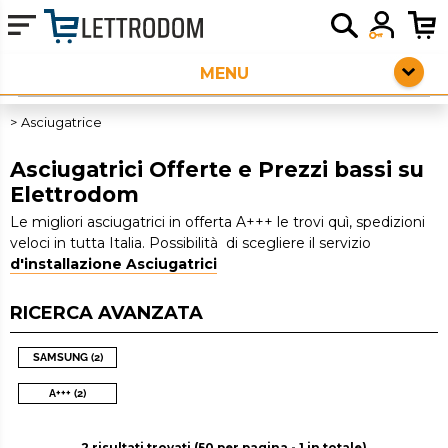
HOME PAGE
ELETTRODOMESTICI DA INCASSO
Asciugatrice
PICCOLI ELETTRODOMESTICI
Asciugatrici Offerte e Prezzi bassi su
Elettrodom
AUDIO
Le migliori asciugatrici in offerta A+++ le trovi quì, spedizioni
veloci in tutta Italia. Possibilità di scegliere il servizio
SERVIZI AGGIUNTIVI
d'installazione Asciugatrici
OUTLET
RICERCA AVANZATA
SAMSUNG (2)
A+++ (2)