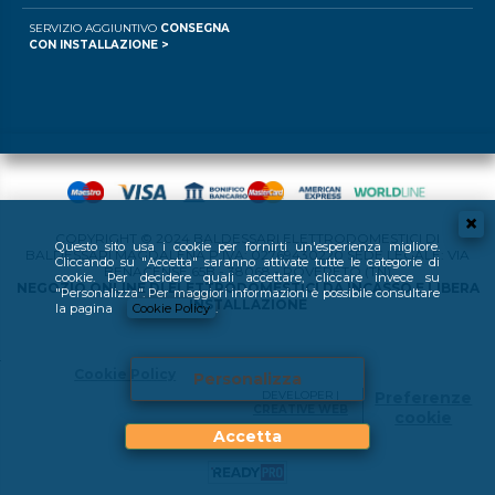
SERVIZIO AGGIUNTIVO
CONSEGNA
CON INSTALLAZIONE >
COPYRIGHT © 2024 BALDESSARI ELETTRODOMESTICI DI
Questo sito usa i cookie per fornirti un'esperienza migliore.
BALDESSARI MAGDALENA P.IVA: 02769430220 SEDE LEGALE: VIA
Cliccando su "Accetta" saranno attivate tutte le categorie di
BENACENSE 65B - 38068 - ROVERETO (TN)
cookie. Per decidere quali accettare, cliccare invece su
NEGOZIO ONLINE DI ELETTRODOMESTICI DA INCASSO E LIBERA
"Personalizza". Per maggiori informazioni è possibile consultare
INSTALLAZIONE
la pagina
Cookie Policy
.
Cookie Policy
Personalizza
DEVELOPER |
Preferenze
CREATIVE WEB
cookie
Accetta