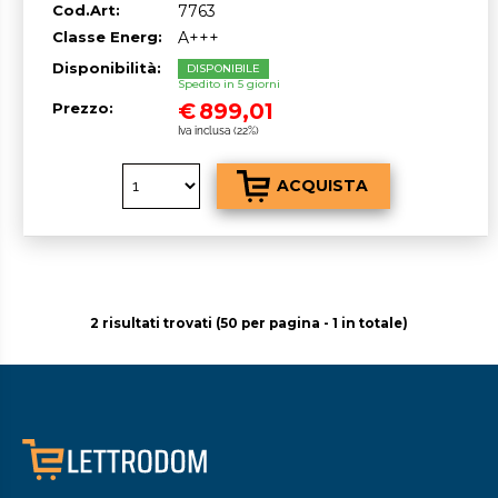
Cod.Art:
7763
Classe Energ:
A+++
Disponibilità:
DISPONIBILE
Spedito in 5 giorni
€
899,01
Prezzo:
Iva inclusa (22%)
2 risultati trovati (50 per pagina - 1 in totale)