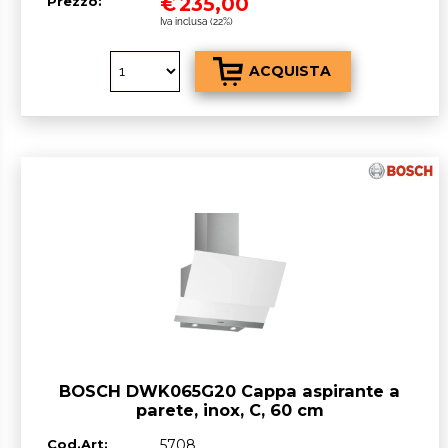
€
235,00
Prezzo:
Iva inclusa (22%)
BOSCH DWK065G20 Cappa aspirante a
parete, inox, C, 60 cm
Cod.Art:
5708