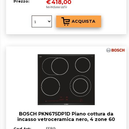
€
418,00
Prezzo:
Iva inclusa (22%)
BOSCH PKN675DP1D Piano cottura da
incasso vetroceramica nero, 4 zone 60
cm
Cod.Art: