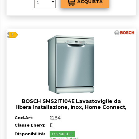
BOSCH SMS2ITI04E Lavastoviglie da
libera installazione, inox, Home Connect,
classe^E, 12 coperti, 60 cm
Cod.Art:
6284
Classe Energ:
E
Disponibilità:
DISPONIBILE
Spedito in 5 giorni