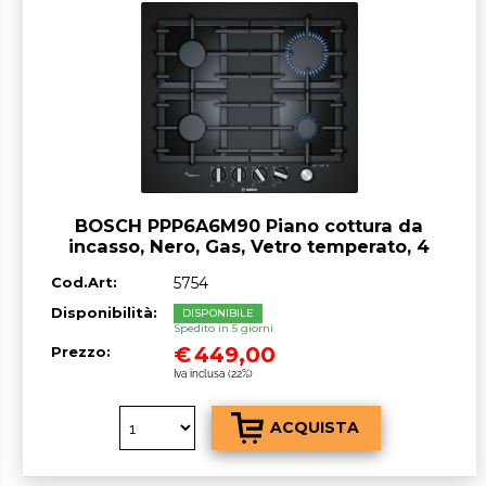
BOSCH PPP6A6M90 Piano cottura da
incasso, Nero, Gas, Vetro temperato, 4
Fornelli, 60 cm
Cod.Art:
5754
Disponibilità:
DISPONIBILE
Spedito in 5 giorni
€
449,00
Prezzo:
Iva inclusa (22%)