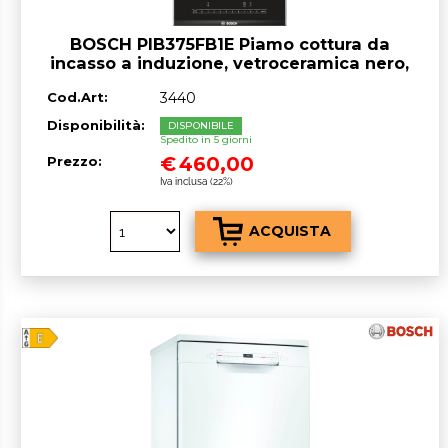
BOSCH PIB375FB1E Piamo cottura da
incasso a induzione, vetroceramica nero,
2 zone 30 cm
Cod.Art:
3440
Disponibilità:
DISPONIBILE
Spedito in 5 giorni
€
460,00
Prezzo:
Iva inclusa (22%)