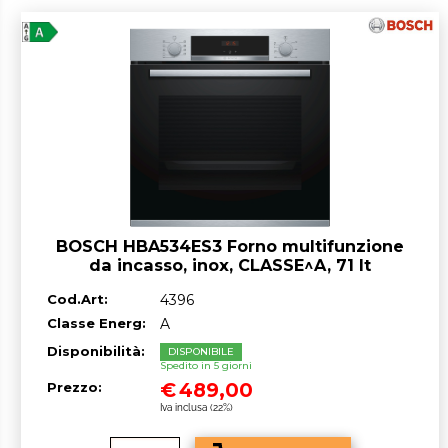
BOSCH HBA534ES3 Forno multifunzione
da incasso, inox, CLASSE^A, 71 lt
Cod.Art:
4396
Classe Energ:
A
Disponibilità:
DISPONIBILE
Spedito in 5 giorni
€
489,00
Prezzo:
Iva inclusa (22%)