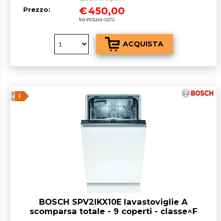
€
450,00
Prezzo:
Iva inclusa (22%)
BOSCH SPV2IKX10E lavastoviglie A
scomparsa totale - 9 coperti - classe^F