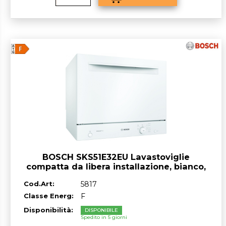
BOSCH SKS51E32EU Lavastoviglie
compatta da libera installazione, bianco,
classe^F, 6 coperti, 55 cm
Cod.Art:
5817
Classe Energ:
F
Disponibilità:
DISPONIBILE
Spedito in 5 giorni