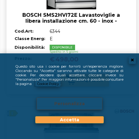
BOSCH SMS2HVI72E Lavastoviglie a
libera installazione cm. 60 - inox -
classe^E
Cod.Art:
6344
Classe Energ:
E
Disponibilità:
DISPONIBILE
Spedito in 5 giorni
€
498,00
Prezzo:
Iva inclusa (22%)
Questo sito usa i cookie per fornirti un'esperienza migliore.
Cliccando su "Accetta" saranno attivate tutte le categorie di
cookie. Per decidere quali accettare, cliccare invece su
"Personalizza". Per maggiori informazioni è possibile consultare
la pagina
Cookie Policy
.
Personalizza
Accetta