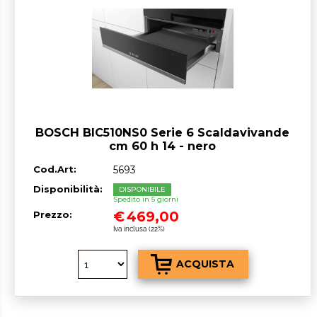
BOSCH BIC510NS0 Serie 6 Scaldavivande
cm 60 h 14 - nero
Cod.Art:
5693
Disponibilità:
DISPONIBILE
Spedito in 5 giorni
€
469,00
Prezzo:
Iva inclusa (22%)