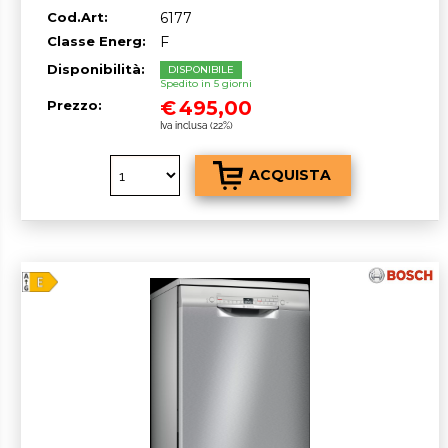
classe^F, 9 coperti, 45 cm
Cod.Art:
6177
Classe Energ:
F
Disponibilità:
DISPONIBILE
Spedito in 5 giorni
€
495,00
Prezzo:
Iva inclusa (22%)