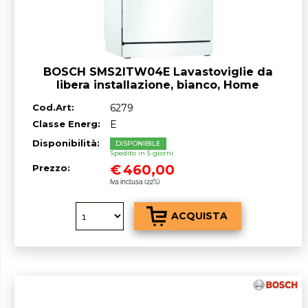
BOSCH SMS2ITW04E Lavastoviglie da
libera installazione, bianco, Home
Connect, classe^E, 12 coperti, 60 cm
Cod.Art:
6279
Classe Energ:
E
Disponibilità:
DISPONIBILE
Spedito in 5 giorni
€
460,00
Prezzo:
Iva inclusa (22%)