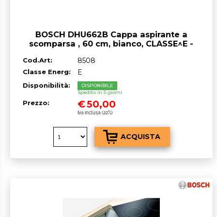
BOSCH DHU662B Cappa aspirante a
scomparsa , 60 cm, bianco, CLASSE^E -
OUTLET
Cod.Art:
8508
Classe Energ:
E
Disponibilità:
DISPONIBILE
Spedito in 5 giorni
€
50,00
Prezzo:
Iva inclusa (22%)