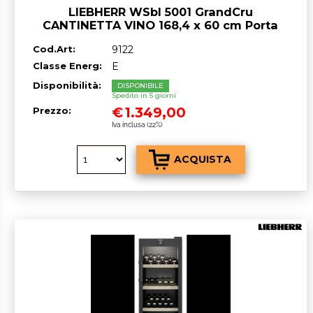
LIEBHERR WSbl 5001 GrandCru
CANTINETTA VINO 168,4 x 60 cm Porta
Nera E GARANZIA ITALIA RICHIEDI UN
Cod.Art:
9122
PREVENTIVO
Classe Energ:
E
Disponibilità:
DISPONIBILE
Spedito in 5 giorni
€
1.349,00
Prezzo:
Iva inclusa (22%)