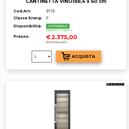
CANTINETTA VINO188,4 x 60 cm
Nero/Vetro F GARANZIA ITALIA RICHIEDI
Cod.Art:
9119
UN PREVENTIVO
Classe Energ:
F
Disponibilità:
DISPONIBILE
Spedito in 5 giorni
€
2.375,00
Prezzo:
Iva inclusa (22%)