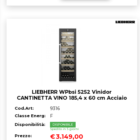
LIEBHERR WPbsi 5252 Vinidor
CANTINETTA VINO 185,4 x 60 cm Acciaio
Nero/Vetro classe F GARANZIA ITALIA
Cod.Art:
9316
RICHIEDI UN PREVENTIVO
Classe Energ:
F
Disponibilità:
DISPONIBILE
Spedito in 5 giorni
€
3.149,00
Prezzo: