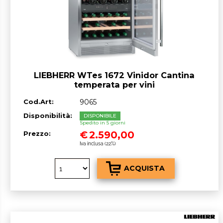
LIEBHERR WTes 1672 Vinidor Cantina
temperata per vini
Cod.Art:
9065
Disponibilità:
DISPONIBILE
Spedito in 5 giorni
€
2.590,00
Prezzo:
Iva inclusa (22%)