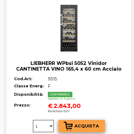
LIEBHERR WPbsi 5052 Vinidor
CANTINETTA VINO 165,4 x 60 cm Acciaio
Nero/Vetro classe F GARANZIA ITALIA
Cod.Art:
9315
RICHIEDI UN PREVENTIVO
Classe Energ:
F
Disponibilità:
DISPONIBILE
Spedito in 5 giorni
€
2.843,00
Prezzo:
Iva inclusa (22%)