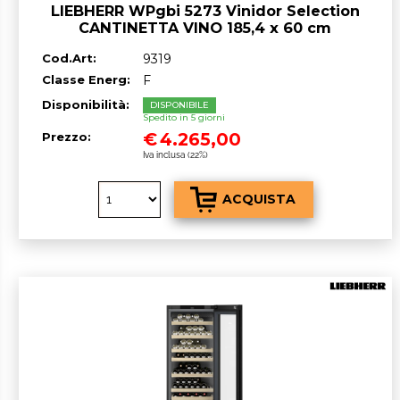
LIEBHERR WPgbi 5273 Vinidor Selection
CANTINETTA VINO 185,4 x 60 cm
Nero/Vetro classe F GARANZIA ITALIA
Cod.Art:
9319
RICHIEDI UN PREVENTIVO
Classe Energ:
F
Disponibilità:
DISPONIBILE
Spedito in 5 giorni
€
4.265,00
Prezzo:
Iva inclusa (22%)