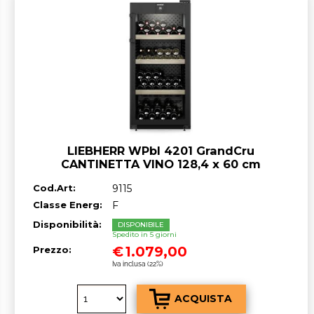
LIEBHERR WPbl 4201 GrandCru
CANTINETTA VINO 128,4 x 60 cm
Nero/Vetro F GARANZIA ITALIA RICHIEDI
Cod.Art:
9115
UN PREVENTIVO
Classe Energ:
F
Disponibilità:
DISPONIBILE
Spedito in 5 giorni
€
1.079,00
Prezzo:
Iva inclusa (22%)