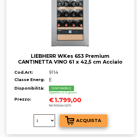
LIEBHERR WKes 653 Premium
CANTINETTA VINO 61 x 42,5 cm Acciaio
Inox/Vetro E GARANZIA ITALIA RICHIEDI
Cod.Art:
9114
UN PREVENTIVO
Classe Energ:
E
Disponibilità:
DISPONIBILE
Spedito in 5 giorni
€
1.799,00
Prezzo:
Iva inclusa (22%)