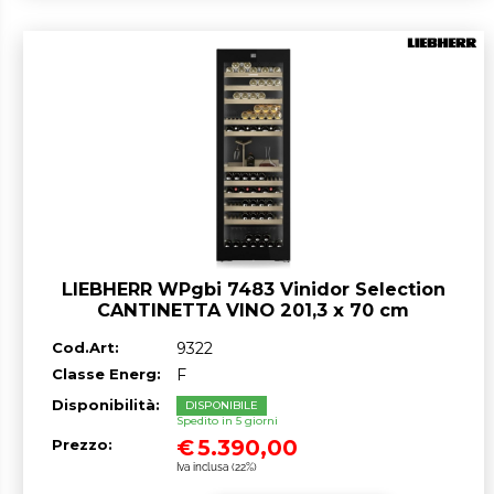
LIEBHERR WPgbi 7483 Vinidor Selection
CANTINETTA VINO 201,3 x 70 cm
Nero/Vetro classe F GARANZIA ITALIA
Cod.Art:
9322
RICHIEDI UN PREVENTIVO
Classe Energ:
F
Disponibilità:
DISPONIBILE
Spedito in 5 giorni
€
5.390,00
Prezzo:
Iva inclusa (22%)