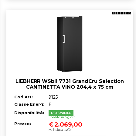
LIEBHERR WSbli 7731 GrandCru Selection
CANTINETTA VINO 204,4 x 75 cm
GARANZIA ITALIA RICHIEDI UN
Cod.Art:
9125
PREVENTIVO
Classe Energ:
E
Disponibilità:
DISPONIBILE
Spedito in 5 giorni
€
2.069,00
Prezzo:
Iva inclusa (22%)