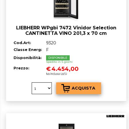
LIEBHERR WPgbi 7472 Vinidor Selection
CANTINETTA VINO 201,3 x 70 cm
Nero/Vetro classe F GARANZIA ITALIA
Cod.Art:
9320
RICHIEDI UN PREVENTIVO
Classe Energ:
F
Disponibilità:
DISPONIBILE
Spedito in 5 giorni
€
4.454,00
Prezzo:
Iva inclusa (22%)