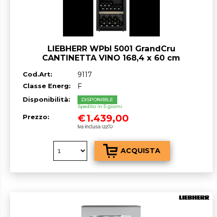
LIEBHERR WPbl 5001 GrandCru
CANTINETTA VINO 168,4 x 60 cm
Nero/Vetro F GARANZIA ITALIA RICHIEDI
Cod.Art:
9117
UN PREVENTIVO
Classe Energ:
F
Disponibilità:
DISPONIBILE
Spedito in 5 giorni
€
1.439,00
Prezzo:
Iva inclusa (22%)