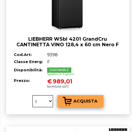
LIEBHERR WSbl 4201 GrandCru
CANTINETTA VINO 128,4 x 60 cm Nero F
GARANZIA ITALIA RICHIEDI UN
Cod.Art:
9398
PREVENTIVO
Classe Energ:
F
Disponibilità:
DISPONIBILE
Spedito in 5 giorni
€
989,01
Prezzo:
Iva inclusa (22%)