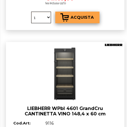
Iva inclusa (22%)
LIEBHERR WPbl 4601 GrandCru
CANTINETTA VINO 148,4 x 60 cm
Nero/Vetro F GARANZIA ITALIA RICHIEDI
Cod.Art:
9116
UN PREVENTIVO