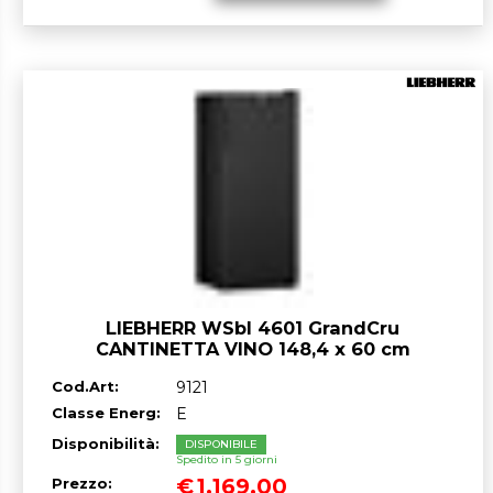
LIEBHERR WSbl 4601 GrandCru
CANTINETTA VINO 148,4 x 60 cm
GARANZIA ITALIA RICHIEDI UN
Cod.Art:
9121
PREVENTIVO
Classe Energ:
E
Disponibilità:
DISPONIBILE
Spedito in 5 giorni
€
1.169,00
Prezzo: