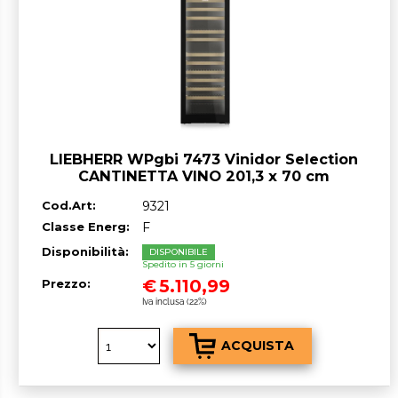
LIEBHERR WPgbi 7473 Vinidor Selection
CANTINETTA VINO 201,3 x 70 cm
Nero/Vetro classe F GARANZIA ITALIA
Cod.Art:
9321
RICHIEDI UN PREVENTIVO
Classe Energ:
F
Disponibilità:
DISPONIBILE
Spedito in 5 giorni
€
5.110,99
Prezzo:
Iva inclusa (22%)