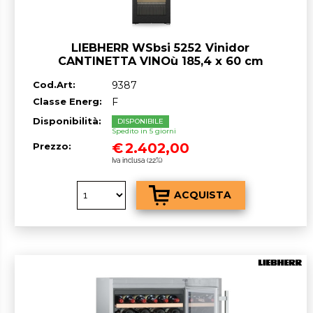
LIEBHERR WSbsi 5252 Vinidor
CANTINETTA VINOù 185,4 x 60 cm
GARANZIA ITALIA RICHIEDI UN
Cod.Art:
9387
PREVENTIVO
Classe Energ:
F
Disponibilità:
DISPONIBILE
Spedito in 5 giorni
€
2.402,00
Prezzo:
Iva inclusa (22%)