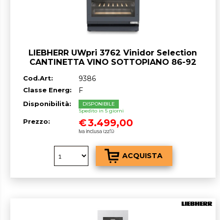
LIEBHERR UWpri 3762 Vinidor Selection
CANTINETTA VINO SOTTOPIANO 86-92
cm GARANZIA ITALIA RICHIEDI UN
Cod.Art:
9386
PREVENTIVO
Classe Energ:
F
Disponibilità:
DISPONIBILE
Spedito in 5 giorni
€
3.499,00
Prezzo:
Iva inclusa (22%)