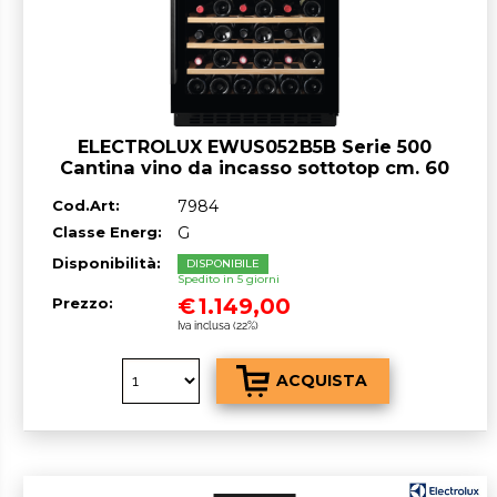
ELECTROLUX EWUS052B5B Serie 500
Cantina vino da incasso sottotop cm. 60
h 82 - 52 bottiglie - nero Classe^G
Cod.Art:
7984
Classe Energ:
G
Disponibilità:
DISPONIBILE
Spedito in 5 giorni
€
1.149,00
Prezzo:
Iva inclusa (22%)