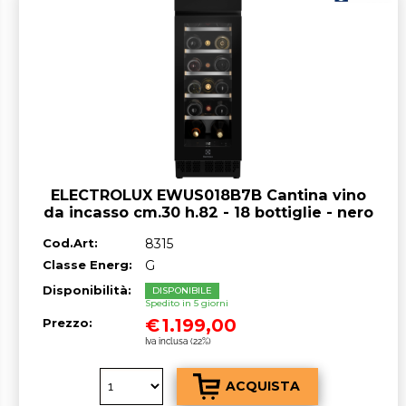
ELECTROLUX EWUS018B7B Cantina vino
da incasso cm.30 h.82 - 18 bottiglie - nero
- CLASSE^G
Cod.Art:
8315
Classe Energ:
G
Disponibilità:
DISPONIBILE
Spedito in 5 giorni
€
1.199,00
Prezzo:
Iva inclusa (22%)