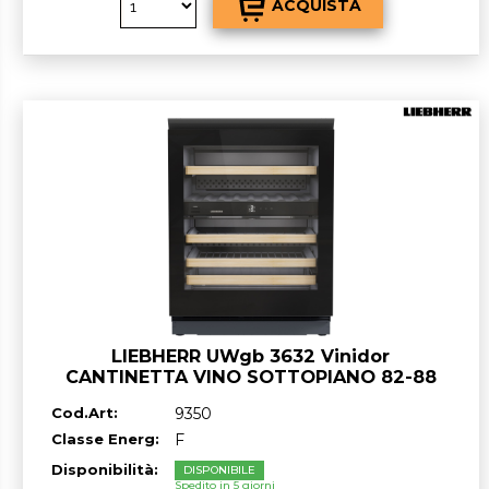
LIEBHERR UWgb 3632 Vinidor
CANTINETTA VINO SOTTOPIANO 82-88
cm Nero/Vetro classe F GARANZIA ITALIA
Cod.Art:
9350
RICHIEDI UN PREVENTIVO
Classe Energ:
F
Disponibilità:
DISPONIBILE
Spedito in 5 giorni