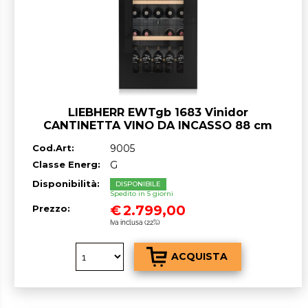
LIEBHERR EWTgb 1683 Vinidor
CANTINETTA VINO DA INCASSO 88 cm
GARANZIA ITALIA RICHIEDI UN
Cod.Art:
9005
PREVENTIVO
Classe Energ:
G
Disponibilità:
DISPONIBILE
Spedito in 5 giorni
€
2.799,00
Prezzo:
Iva inclusa (22%)