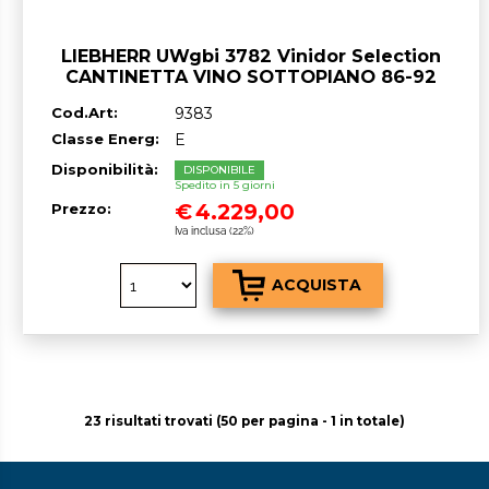
LIEBHERR UWgbi 3782 Vinidor Selection
CANTINETTA VINO SOTTOPIANO 86-92
cm GARANZIA ITALIA RICHIEDI UN
Cod.Art:
9383
PREVENTIVO
Classe Energ:
E
Disponibilità:
DISPONIBILE
Spedito in 5 giorni
€
4.229,00
Prezzo:
Iva inclusa (22%)
23 risultati trovati (50 per pagina - 1 in totale)