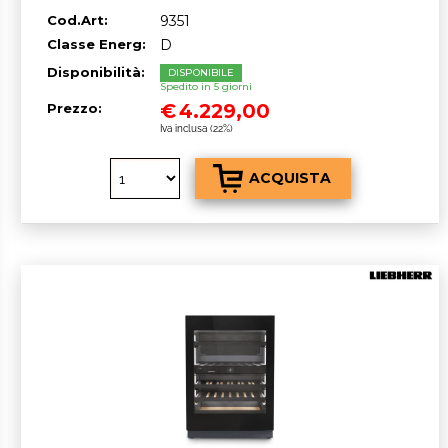
COMBINATO 185,5 x 60 cm Acciaio Nero
Cod.Art:
9351
classe D GARANZIA ITALIA RICHIEDI UN
PREVENTIVO
Classe Energ:
D
Disponibilità:
DISPONIBILE
Spedito in 5 giorni
€
4.229,00
Prezzo:
Iva inclusa (22%)