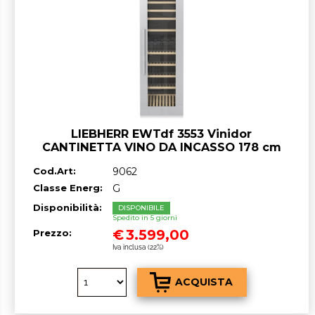
LIEBHERR EWTdf 3553 Vinidor
CANTINETTA VINO DA INCASSO 178 cm
GARANZIA ITALIA RICHIEDI UN
Cod.Art:
9062
PREVENTIVO
Classe Energ:
G
Disponibilità:
DISPONIBILE
Spedito in 5 giorni
€
3.599,00
Prezzo:
Iva inclusa (22%)