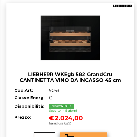
LIEBHERR WKEgb 582 GrandCru
CANTINETTA VINO DA INCASSO 45 cm
Nero/Vetro G GARANZIA ITALIA RICHIEDI
Cod.Art:
9053
UN PREVENTIVO
Classe Energ:
G
Disponibilità:
DISPONIBILE
Spedito in 5 giorni
€
2.024,00
Prezzo:
Iva inclusa (22%)