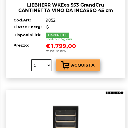
LIEBHERR WKEes 553 GrandCru
CANTINETTA VINO DA INCASSO 45 cm
Inox/Cristal G GARANZIA ITALIA RICHIEDI
Cod.Art:
9052
UN PREVENTIVO
Classe Energ:
G
Disponibilità:
DISPONIBILE
Spedito in 5 giorni
€
1.799,00
Prezzo:
Iva inclusa (22%)