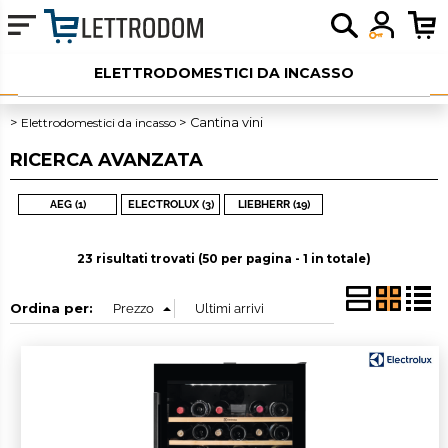
ELETTRODOMESTICI DA INCASSO
ELETTRODOMESTICI LIBERA INSTALLAZIONE
Elettrodomestici da incasso
Cantina vini
RICERCA AVANZATA
PICCOLI ELETTRODOMESTICI
AUDIO
AEG (1)
ELECTROLUX (3)
LIEBHERR (19)
SERVIZI AGGIUNTIVI
23 risultati trovati (50 per pagina - 1 in totale)
OUTLET
Ordina per: