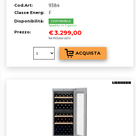
cm GARANZIA ITALIA RICHIEDI UN
Cod.Art:
9384
PREVENTIVO
Classe Energ:
F
Disponibilità:
DISPONIBILE
Spedito in 5 giorni
€
3.299,00
Prezzo:
Iva inclusa (22%)