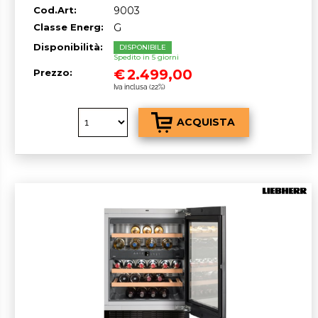
Cod.Art:
9003
PREVENTIVO
Classe Energ:
G
Disponibilità:
DISPONIBILE
Spedito in 5 giorni
€
2.499,00
Prezzo:
Iva inclusa (22%)