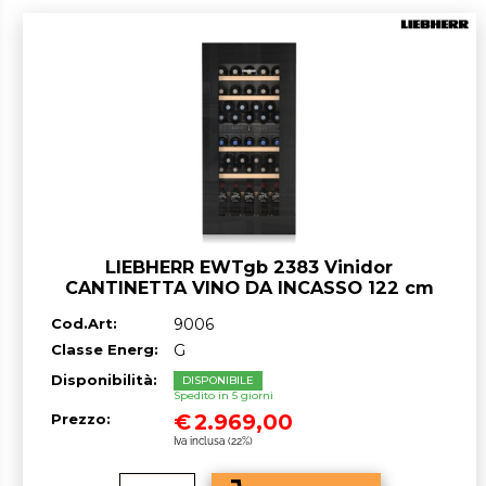
LIEBHERR EWTgb 2383 Vinidor
CANTINETTA VINO DA INCASSO 122 cm
Nero/Vetro G GARANZIA ITALIA RICHIEDI
Cod.Art:
9006
UN PREVENTIVO
Classe Energ:
G
Disponibilità:
DISPONIBILE
Spedito in 5 giorni
€
2.969,00
Prezzo:
Iva inclusa (22%)