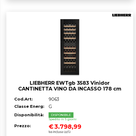
LIEBHERR EWTgb 3583 Vinidor
CANTINETTA VINO DA INCASSO 178 cm
GARANZIA ITALIA RICHIEDI UN
Cod.Art:
9063
PREVENTIVO
Classe Energ:
G
Disponibilità:
DISPONIBILE
Spedito in 5 giorni
€
3.798,99
Prezzo:
Iva inclusa (22%)