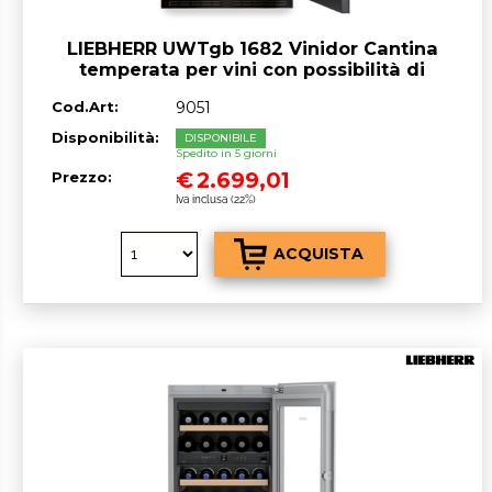
LIEBHERR UWTgb 1682 Vinidor Cantina
temperata per vini con possibilità di
installazione sottopiano
Cod.Art:
9051
Disponibilità:
DISPONIBILE
Spedito in 5 giorni
€
2.699,01
Prezzo:
Iva inclusa (22%)