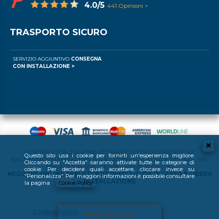
4.0/5
441 Opinioni >
TRASPORTO SICURO
SERVIZIO AGGIUNTIVO
CONSEGNA
CON INSTALLAZIONE >
COPYRIGHT © 2024 BALDESSARI ELETTRODOMESTICI DI
Questo sito usa i cookie per fornirti un'esperienza migliore.
BALDESSARI MAGDALENA P.IVA: 02769430220 SEDE LEGALE: VIA
Cliccando su "Accetta" saranno attivate tutte le categorie di
BENACENSE 65B - 38068 - ROVERETO (TN)
cookie. Per decidere quali accettare, cliccare invece su
NEGOZIO ONLINE DI ELETTRODOMESTICI DA INCASSO E LIBERA
"Personalizza". Per maggiori informazioni è possibile consultare
INSTALLAZIONE
la pagina
Cookie Policy
.
Cookie Policy
Personalizza