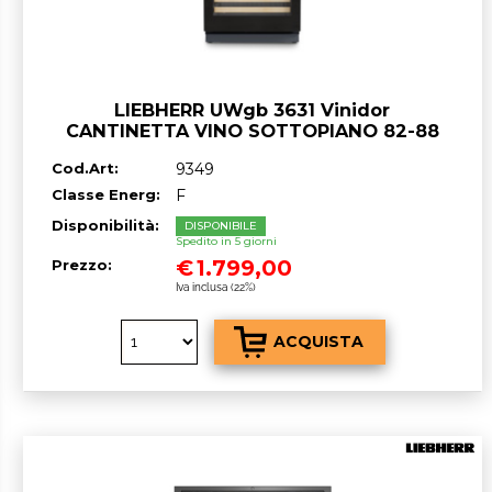
LIEBHERR UWgb 3631 Vinidor
CANTINETTA VINO SOTTOPIANO 82-88
cm Nero/Vetro classe F GARANZIA ITALIA
Cod.Art:
9349
RICHIEDI UN PREVENTIVO
Classe Energ:
F
Disponibilità:
DISPONIBILE
Spedito in 5 giorni
€
1.799,00
Prezzo:
Iva inclusa (22%)