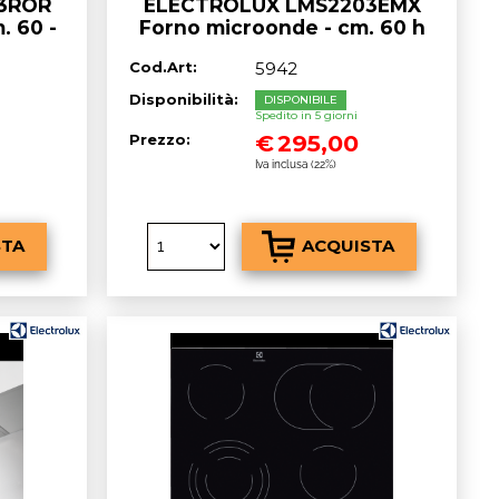
3ROR
ELECTROLUX LMS2203EMX
. 60 -
Forno microonde - cm. 60 h
39 – nero
Cod.Art:
5942
Disponibilità:
DISPONIBILE
Spedito in 5 giorni
€
295,00
Prezzo:
Iva inclusa (22%)