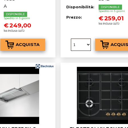
A
Disponibilità:
DISPONIBILE
Spedito in 5 giorni
:
DISPONIBILE
€
259,01
Prezzo:
Spedito in 5 giorni
€
249,00
Iva inclusa (22%)
Iva inclusa (22%)