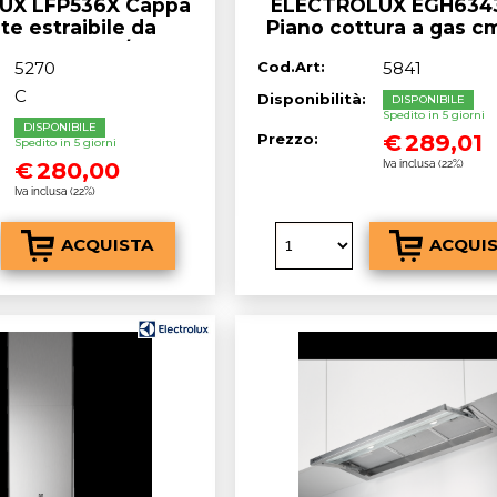
UX LFP536X Cappa
ELECTROLUX EGH634
te estraibile da
Piano cottura a gas cm
inox, 600 m³/h 60
nero opaco
5270
Cod.Art:
5841
cm
C
Disponibilità:
DISPONIBILE
Spedito in 5 giorni
:
DISPONIBILE
€
289,01
Prezzo:
Spedito in 5 giorni
€
280,00
Iva inclusa (22%)
Iva inclusa (22%)