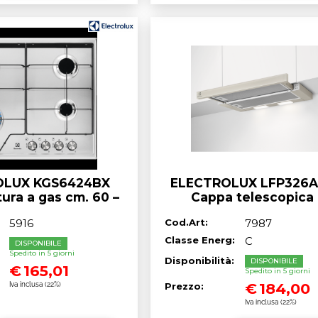
OLUX KGS6424BX
ELECTROLUX LFP326A
ura a gas cm. 60 –
Cappa telescopica
inox
incasso cm. 60 - cha
5916
Cod.Art:
7987
Classe Energ:
C
:
DISPONIBILE
Spedito in 5 giorni
Disponibilità:
DISPONIBILE
€
165,01
Spedito in 5 giorni
Iva inclusa (22%)
€
184,00
Prezzo:
Iva inclusa (22%)