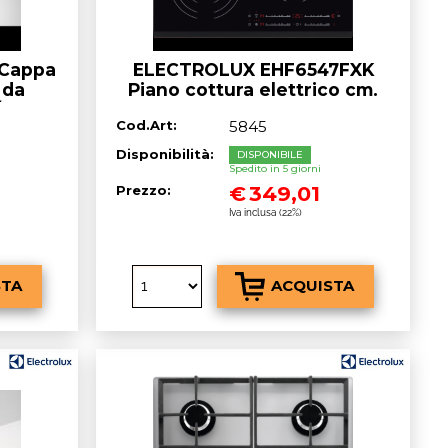
Cappa
ELECTROLUX EHF6547FXK
 da
Piano cottura elettrico cm.
/h 90
60 - vetroceramica nero
Cod.Art:
5845
Disponibilità:
DISPONIBILE
Spedito in 5 giorni
€
349,01
Prezzo:
Iva inclusa (22%)