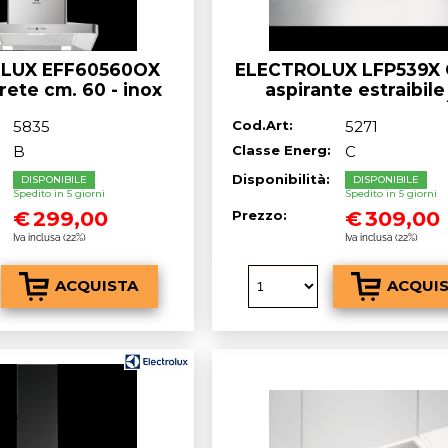
LUX EFF60560OX
ELECTROLUX LFP539X 
ete cm. 60 - inox
aspirante estraibile
incasso, inox, 600 m³
5835
Cod.Art:
5271
cm
B
Classe Energ:
C
:
Disponibilità:
DISPONIBILE
DISPONIBILE
Spedito in 5 giorni
Spedito in 5 giorni
€
299,00
€
309,00
Prezzo:
Iva inclusa (22%)
Iva inclusa (22%)