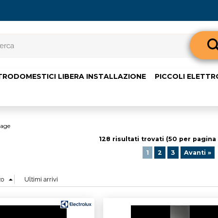
Sono già 
TRODOMESTICI LIBERA INSTALLAZIONE
PICCOLI ELETT
Per completare l'o
nome utente e l
clicca sul pul
E-m
age
128 risultati trovati (50 per pagina 
Pass
1
2
3
Avanti »