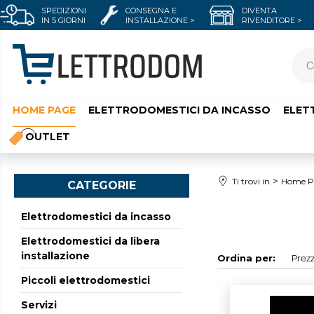
SPEDIZIONI
CONSEGNA E
DIVENTA
IN 5 GIORNI
INSTALLAZIONE >
RIVENDITORE >
HOME PAGE
ELETTRODOMESTICI DA INCASSO
ELET
OUTLET
Ti trovi in
Home P
CATEGORIE
Elettrodomestici da incasso
Elettrodomestici da libera
installazione
Ordina per:
Piccoli elettrodomestici
Servizi