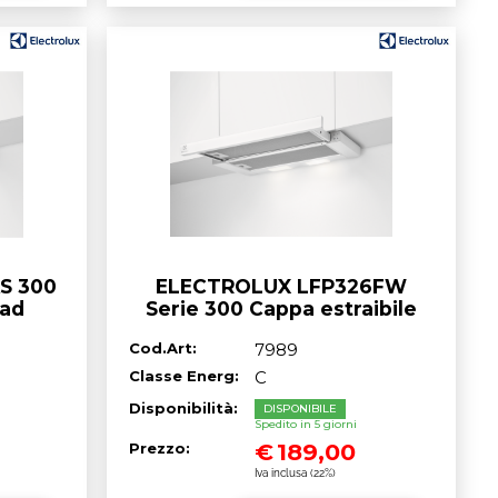
S 300
ELECTROLUX LFP326FW
 ad
Serie 300 Cappa estraibile
mpagne
cm. 60 - bianco
Cod.Art:
7989
Classe Energ:
C
Disponibilità:
DISPONIBILE
Spedito in 5 giorni
€
189,00
Prezzo:
Iva inclusa (22%)