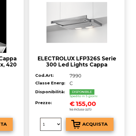
a password?
Cappa
ELECTROLUX LFP326S Serie
x, 420
300 Led Lights Cappa
estraibile cm. 60 - grigio
Cod.Art:
7990
Classe Energ:
C
Disponibilità:
DISPONIBILE
Spedito in 5 giorni
€
155,00
Prezzo:
Iva inclusa (22%)