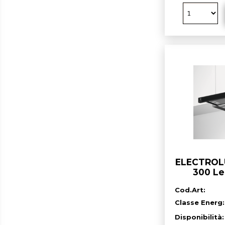
ELECTROLU
300 Le
estraib
Cod.Art:
Classe Energ:
Disponibilità