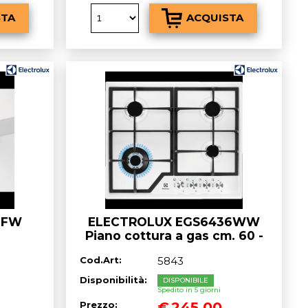
6FW
ELECTROLUX EGS6436WW
Piano cottura a gas cm. 60 -
bianco
bianco
Cod.Art:
5843
ET
Disponibilità:
DISPONIBILE
Spedito in 5 giorni
€
245,00
Prezzo: