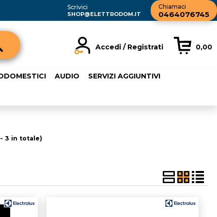
Chiamaci
Scrivici
0464076745
SHOP@ELETTRODOM.IT
Accedi / Registrati
0,00
registrato
Sono un nuovo cliente
RODOMESTICI
AUDIO
SERVIZI AGGIUNTIVI
rdine inserisci il
Se non sei ancora registrato sul
a password e poi
nostro sito clicca sul pulsante
sante "Accedi"
"Registrati"
ail:
- 3 in totale)
word: