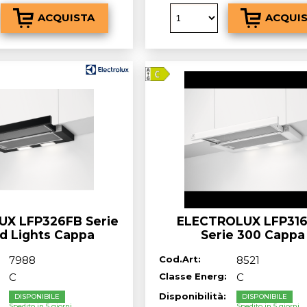
X LFP326FB Serie
ELECTROLUX LFP31
d Lights Cappa
Serie 300 Cappa
ile cm. 60 - nero
sottopensile cm 60 - 
7988
Cod.Art:
8521
CLASSE ^C - OUTL
C
Classe Energ:
C
:
Disponibilità:
DISPONIBILE
DISPONIBILE
Spedito in 5 giorni
Spedito in 5 giorni