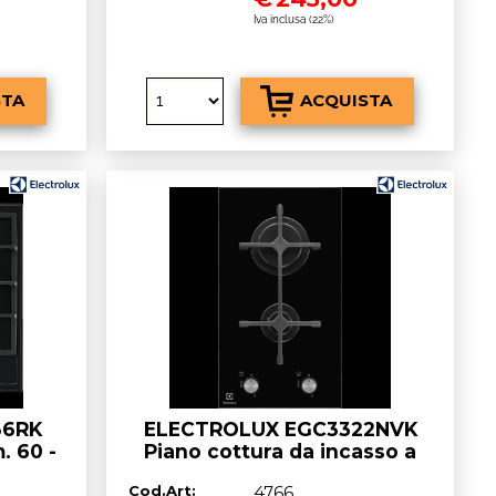
Iva inclusa (22%)
36RK
ELECTROLUX EGC3322NVK
. 60 -
Piano cottura da incasso a
gas, vetro nero, 2 fuochi 30
Cod.Art:
4766
cm