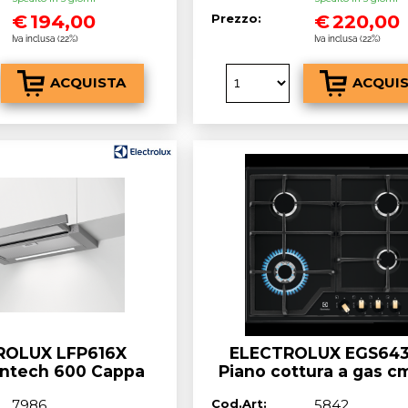
€
194,00
€
220,00
Prezzo:
Iva inclusa (22%)
Iva inclusa (22%)
ROLUX LFP616X
ELECTROLUX EGS64
ontech 600 Cappa
Piano cottura a gas cm
ca ad incasso cm.
nero opaco
7986
Cod.Art:
5842
0 - grigio