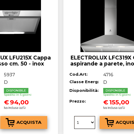
Hai perso l
UX LFU215X Cappa
ELECTROLUX LFC319X 
sso cm. 50 - inox
aspirande a parete, ino
m³/h 90 cm
5937
Cod.Art:
4716
D
Classe Energ:
D
:
Disponibilità:
DISPONIBILE
DISPONIBILE
Spedito in 5 giorni
Spedito in 5 giorni
€
94,00
€
155,00
Prezzo:
Iva inclusa (22%)
Iva inclusa (22%)