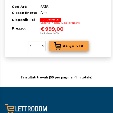
NoFrost, Twin Cooling, 617 lt - OUTLET
Cod.Art:
8518
Classe Energ:
A++
Disponibilità:
ORDINABILE
Spedito in circa 15 gg lavorativi
€
999,00
Prezzo:
Iva inclusa (22%)
7 risultati trovati (50 per pagina - 1 in totale)