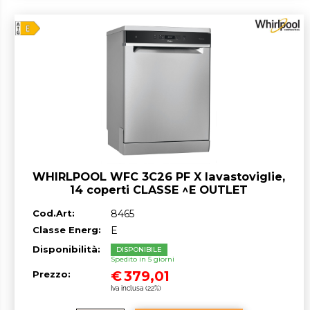
WHIRLPOOL WFC 3C26 PF X lavastoviglie,
14 coperti CLASSE ^E OUTLET
Cod.Art:
8465
Classe Energ:
E
Disponibilità:
DISPONIBILE
Spedito in 5 giorni
€
379,01
Prezzo:
Iva inclusa (22%)