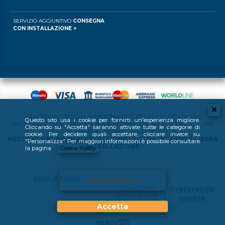
SERVIZIO AGGIUNTIVO
CONSEGNA
CON INSTALLAZIONE >
COPYRIGHT © 2024 BALDESSARI ELETTRODOMESTICI DI
Questo sito usa i cookie per fornirti un'esperienza migliore.
BALDESSARI MAGDALENA P.IVA: 02769430220 SEDE LEGALE: VIA
Cliccando su "Accetta" saranno attivate tutte le categorie di
BENACENSE 65B - 38068 - ROVERETO (TN)
cookie. Per decidere quali accettare, cliccare invece su
NEGOZIO ONLINE DI ELETTRODOMESTICI DA INCASSO E LIBERA
"Personalizza". Per maggiori informazioni è possibile consultare
INSTALLAZIONE
la pagina
Cookie Policy
.
Cookie Policy
Personalizza
DEVELOPER |
Preferenze
CREATIVE WEB
cookie
Accetta