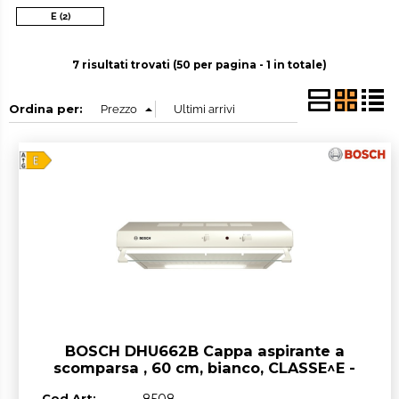
E (2)
7 risultati trovati (50 per pagina - 1 in totale)
Ordina per:
BOSCH DHU662B Cappa aspirante a
scomparsa , 60 cm, bianco, CLASSE^E -
OUTLET
Cod.Art:
8508