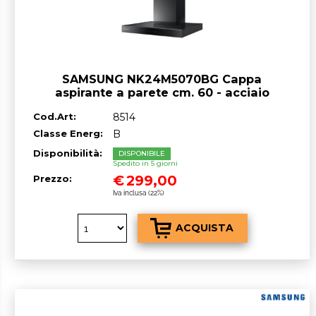
SAMSUNG NK24M5070BG Cappa
aspirante a parete cm. 60 - acciaio
grafite con finitura in vetro nero -
Cod.Art:
8514
OUTLET
Classe Energ:
B
Disponibilità:
DISPONIBILE
Spedito in 5 giorni
€
299,00
Prezzo:
Iva inclusa (22%)