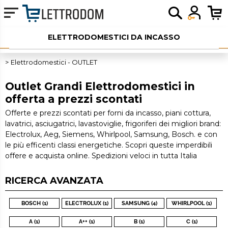
ELETTRODOMESTICI DA INCASSO
ELETTRODOMESTICI LIBERA INSTALLAZIONE
Elettrodomestici - OUTLET
PICCOLI ELETTRODOMESTICI
Outlet Grandi Elettrodomestici in
offerta a prezzi scontati
AUDIO
Offerte e prezzi scontati per forni da incasso, piani cottura,
lavatrici, asciugatrici, lavastoviglie, frigoriferi dei migliori brand:
SERVIZI AGGIUNTIVI
Electrolux, Aeg, Siemens, Whirlpool, Samsung, Bosch. e con
le più efficenti classi energetiche. Scopri queste imperdibili
OUTLET
offere e acquista online. Spedizioni veloci in tutta Italia
RICERCA AVANZATA
BOSCH (1)
ELECTROLUX (1)
SAMSUNG (4)
WHIRLPOOL (1)
A (1)
A++ (1)
B (1)
C (1)