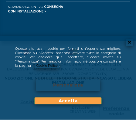
SERVIZIO AGGIUNTIVO
CONSEGNA
CON INSTALLAZIONE >
Questo sito usa i cookie per fornirti un'esperienza migliore.
Cliccando su "Accetta" saranno attivate tutte le categorie di
cookie. Per decidere quali accettare, cliccare invece su
"Personalizza". Per maggiori informazioni è possibile consultare
COPYRIGHT © 2024 BALDESSARI ELETTRODOMESTICI DI
la pagina
Cookie Policy
.
BALDESSARI MAGDALENA P.IVA: 02769430220 SEDE LEGALE: VIA
BENACENSE 65B - 38068 - ROVERETO (TN)
NEGOZIO ONLINE DI ELETTRODOMESTICI DA INCASSO E LIBERA
INSTALLAZIONE
Personalizza
Accetta
Cookie Policy
DEVELOPER |
Preferenze
CREATIVE WEB
cookie