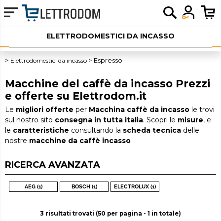
ELETTRODOMESTICI DA INCASSO
ELETTRODOMESTICI LIBERA INSTALLAZIONE
Elettrodomestici da incasso
Espresso
PICCOLI ELETTRODOMESTICI
Macchine del caffè da incasso Prezzi
e offerte su Elettrodom.it
AUDIO
Le
migliori offerte
per
Macchina caffè da incasso
le trovi
sul nostro sito
consegna in tutta italia
. Scopri le
misure
, e
SERVIZI AGGIUNTIVI
le
caratteristiche
consultando la
scheda tecnica
delle
nostre
macchine da caffè incasso
OUTLET
RICERCA AVANZATA
AEG (1)
BOSCH (1)
ELECTROLUX (1)
3 risultati trovati (50 per pagina - 1 in totale)