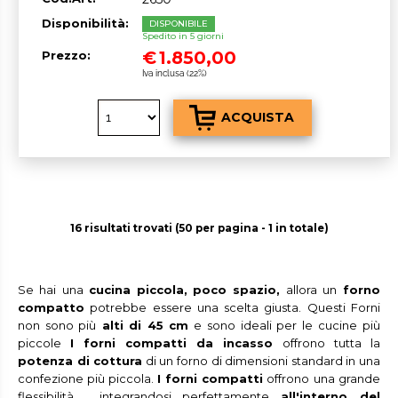
Disponibilità:
DISPONIBILE
Spedito in 5 giorni
€
1.850,00
Prezzo:
Iva inclusa (22%)
16 risultati trovati (50 per pagina - 1 in totale)
Se hai una
cucina piccola,
poco spazio,
allora un
forno
compatto
potrebbe essere una scelta giusta. Questi Forni
non sono più
alti di 45 cm
e sono ideali per le cucine più
piccole
I forni compatti da incasso
offrono tutta la
potenza di cottura
di un forno di dimensioni standard in una
confezione più piccola.
I forni compatti
offrono una grande
flessibilità , integrandosi perfettamente
all'interno del