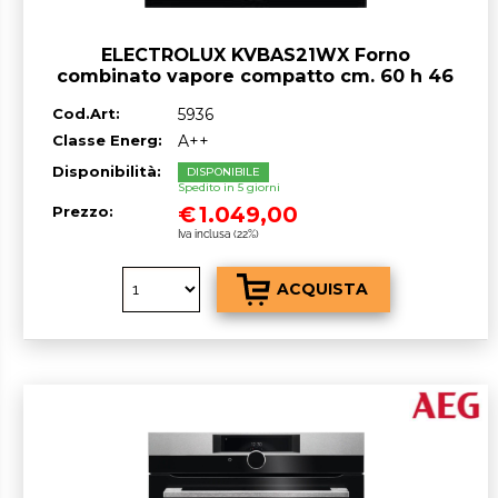
ELECTROLUX KVBAS21WX Forno
combinato vapore compatto cm. 60 h 46
– nero
Cod.Art:
5936
Classe Energ:
A++
Disponibilità:
DISPONIBILE
Spedito in 5 giorni
€
1.049,00
Prezzo:
Iva inclusa (22%)