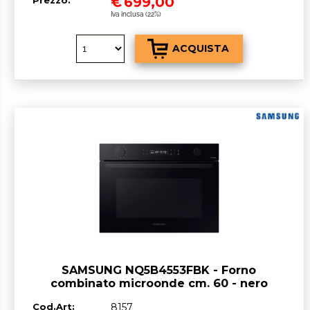
€
699,00
Iva inclusa (22%)
SAMSUNG NQ5B4553FBK - Forno
combinato microonde cm. 60 - nero
Cod.Art:
8157