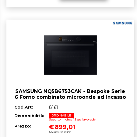
SAMSUNG NQ5B6753CAK - Bespoke Serie
6 Forno combinato microonde ad incasso
cm. 60 - nero
Cod.Art:
8161
Disponibilità:
ORDINABILE
Spedito in circa 15 gg lavorativi
€
899,01
Prezzo:
Iva inclusa (22%)