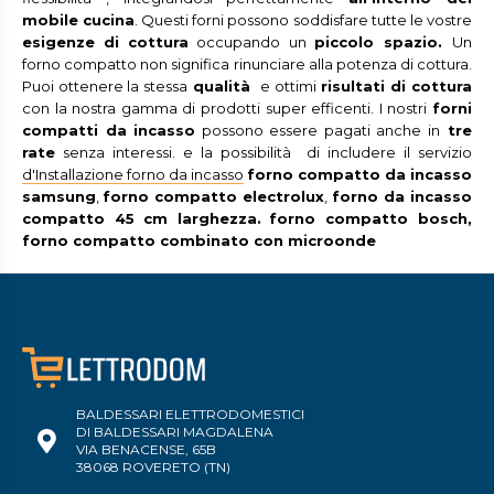
mobile cucina
. Questi forni possono soddisfare tutte le vostre
esigenze di cottura
occupando un
piccolo spazio.
Un
forno compatto non significa rinunciare alla potenza di cottura.
Puoi ottenere la stessa
qualità
e ottimi
risultati di cottura
con la nostra gamma di prodotti super efficenti. I nostri
forni
compatti da incasso
possono essere pagati anche in
tre
rate
senza interessi. e la possibilità di includere il servizio
d'Installazione forno da incasso
forno compatto da incasso
samsung
,
forno compatto electrolux
,
forno da incasso
compatto 45 cm larghezza.
forno compatto bosch,
forno compatto combinato con microonde
BALDESSARI ELETTRODOMESTICI
DI BALDESSARI MAGDALENA
VIA BENACENSE, 65B
38068 ROVERETO (TN)