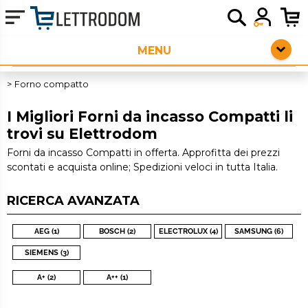
HOME PAGE
ELETTRODOMESTICI LIBERA INSTALLAZIONE
Forno compatto
PICCOLI ELETTRODOMESTICI
I Migliori Forni da incasso Compatti li
trovi su Elettrodom
AUDIO
Forni da incasso Compatti in offerta. Approfitta dei prezzi
scontati e acquista online; Spedizioni veloci in tutta Italia.
SERVIZI AGGIUNTIVI
OUTLET
RICERCA AVANZATA
AEG (1)
BOSCH (2)
ELECTROLUX (4)
SAMSUNG (6)
SIEMENS (3)
A+ (2)
A++ (1)