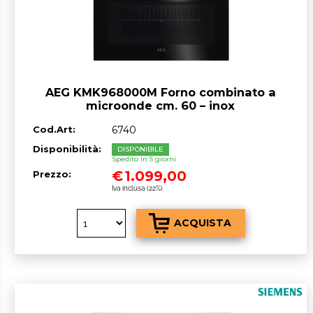
AEG KMK968000M Forno combinato a
microonde cm. 60 – inox
Cod.Art:
6740
Disponibilità:
DISPONIBILE
Spedito in 5 giorni
€
1.099,00
Prezzo:
Iva inclusa (22%)