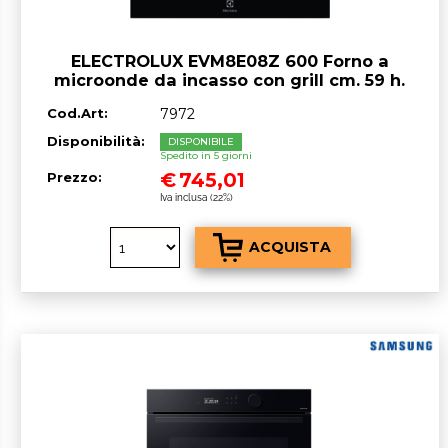
ELECTROLUX EVM8E08Z 600 Forno a
microonde da incasso con grill cm. 59 h.
45 - nero
Cod.Art:
7972
Disponibilità:
DISPONIBILE
Spedito in 5 giorni
€
745,01
Prezzo:
Iva inclusa (22%)