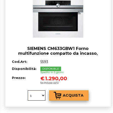
SIEMENS CM633GBW1 Forno
multifunzione compatto da incasso,
bianco, microonde, 900 W, A 45 lt
Cod.Art:
5593
Disponibilità:
DISPONIBILE
Spedito in 5 giorni
€
1.290,00
Prezzo:
Iva inclusa (22%)