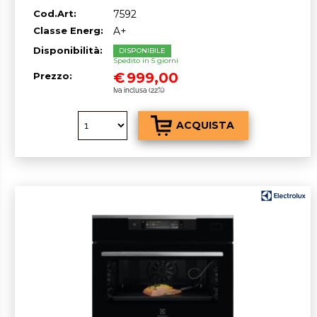
nero onice
Cod.Art:
7592
Classe Energ:
A+
Disponibilità:
DISPONIBILE
Spedito in 5 giorni
€
999,00
Prezzo:
Iva inclusa (22%)