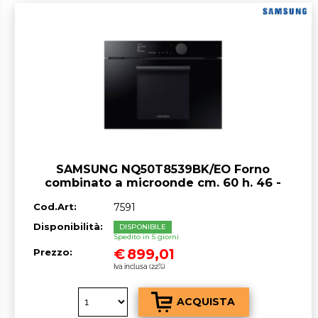
SAMSUNG NQ50T8539BK/EO Forno
combinato a microonde cm. 60 h. 46 -
nero onice
Cod.Art:
7591
Disponibilità:
DISPONIBILE
Spedito in 5 giorni
€
899,01
Prezzo:
Iva inclusa (22%)