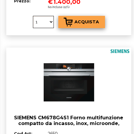
€
1.400,00
Prezzo:
Iva inclusa (22%)
SIEMENS CM678G4S1 Forno multifunzione
compatto da incasso, inox, microonde,
1000 W 45 lt
Cod.Art:
2650