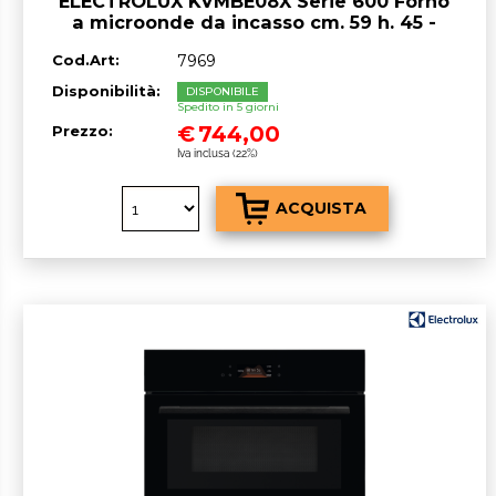
ELECTROLUX KVMBE08X Serie 600 Forno
a microonde da incasso cm. 59 h. 45 -
INOX
Cod.Art:
7969
Disponibilità:
DISPONIBILE
Spedito in 5 giorni
€
744,00
Prezzo:
Iva inclusa (22%)