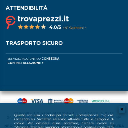
ATTENDIBILITÀ
4.0/5
441 Opinioni >
TRASPORTO SICURO
SERVIZIO AGGIUNTIVO
CONSEGNA
CON INSTALLAZIONE >
COPYRIGHT © 2024 BALDESSARI ELETTRODOMESTICI DI
Questo sito usa i cookie per fornirti un'esperienza migliore.
BALDESSARI MAGDALENA P.IVA: 02769430220 SEDE LEGALE: VIA
Cliccando su "Accetta" saranno attivate tutte le categorie di
BENACENSE 65B - 38068 - ROVERETO (TN)
cookie. Per decidere quali accettare, cliccare invece su
NEGOZIO ONLINE DI ELETTRODOMESTICI DA INCASSO E LIBERA
"Personalizza". Per maggiori informazioni è possibile consultare