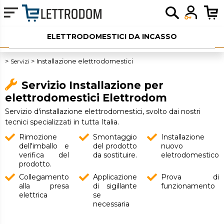
ELETTRODOMESTICI DA INCASSO
ELETTRODOMESTICI LIBERA INSTALLAZIONE
Servizi
Installazione elettrodomestici
PICCOLI ELETTRODOMESTICI
Servizio Installazione per
elettrodomestici Elettrodom
AUDIO
Servizio d'installazione elettrodomestici, svolto dai nostri
tecnici specializzati in tutta Italia.
SERVIZI AGGIUNTIVI
Rimozione
Smontaggio
Installazione
OUTLET
dell'imballo e
del prodotto
nuovo
verifica del
da sostituire.
eletrodomestico
prodotto.
Collegamento
Applicazione
Prova di
alla presa
di sigillante
funzionamento
elettrica
se
necessaria