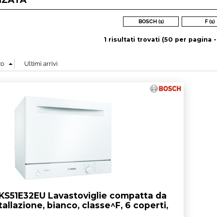
NZATA
Hai perso l
BOSCH (1)
F (1)
1 risultati trovati (50 per pagina -
S51E32EU Lavastoviglie compatta da
tallazione, bianco, classe^F, 6 coperti,
55 cm