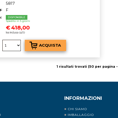
5817
g:
F
à:
DISPONIBILE
Spedito in 5 giorni
€
418,00
Iva inclusa (22%)
1 risultati trovati (50 per pagina -
INFORMAZIONI
CHI SIAMO
I
IMBALLAGGIO