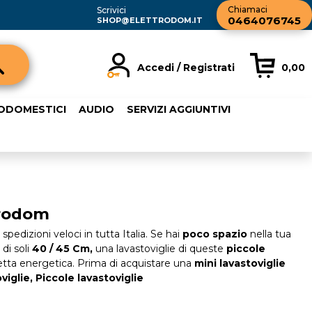
Chiamaci
Scrivici
0464076745
SHOP@ELETTRODOM.IT
Accedi / Registrati
0,00
registrato
Sono un nuovo cliente
RODOMESTICI
AUDIO
SERVIZI AGGIUNTIVI
rdine inserisci il
Se non sei ancora registrato sul
a password e poi
nostro sito clicca sul pulsante
sante "Accedi"
"Registrati"
ail:
trodom
word:
pedizioni veloci in tutta Italia. Se hai
poco spazio
nella tua
di soli
40 / 45 Cm,
una lavastoviglie di queste
piccole
etta energetica. Prima di acquistare una
mini lavastoviglie
viglie,
Piccole lavastoviglie