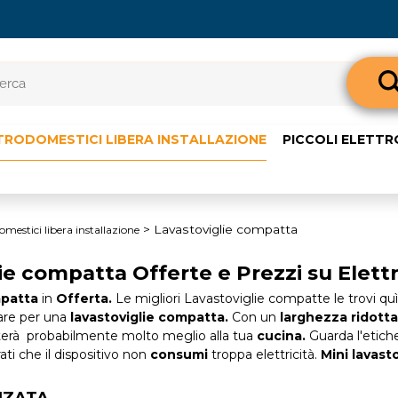
Sono già 
TRODOMESTICI LIBERA INSTALLAZIONE
PICCOLI ELETT
Per completare l'o
nome utente e l
clicca sul pul
E-m
Lavastoviglie compatta
omestici libera installazione
ie compatta Offerte e Prezzi su Elet
Pass
mpatta
in
Offerta.
Le migliori Lavastoviglie compatte le trovi quì s
tare per una
lavastoviglie compatta.
Con un
larghezza ridotta
terà probabilmente molto meglio alla tua
cucina.
Guarda l'etich
rati che il dispositivo non
consumi
troppa elettricità.
Mini lavasto