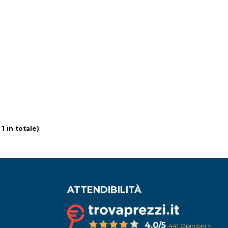
 1 in totale)
ATTENDIBILITÀ
4.0/5
441 Opinioni >