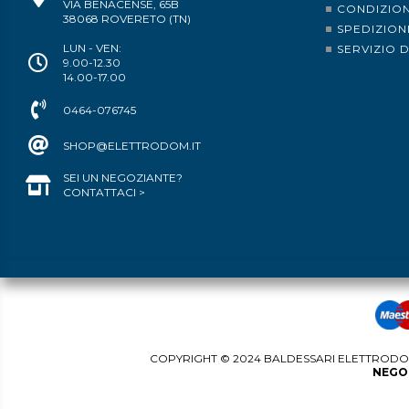
VIA BENACENSE, 65B
CONDIZION
38068 ROVERETO (TN)
SPEDIZION
LUN - VEN:
SERVIZIO 
9.00-12.30
14.00-17.00
0464-076745
SHOP@ELETTRODOM.IT
SEI UN NEGOZIANTE?
CONTATTACI >
COPYRIGHT © 2024 BALDESSARI ELETTRODOME
NEGOZ