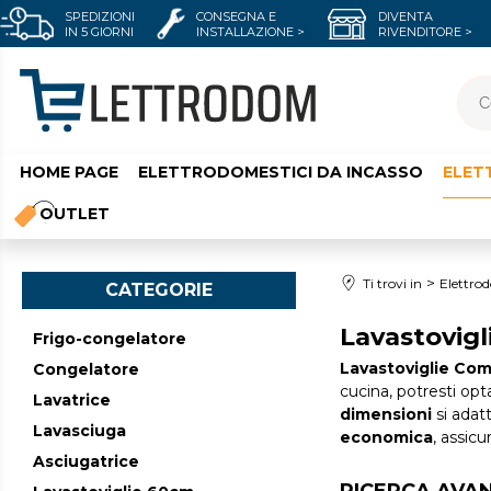
SPEDIZIONI
CONSEGNA E
DIVENTA
IN 5 GIORNI
INSTALLAZIONE >
RIVENDITORE >
HOME PAGE
ELETTRODOMESTICI DA INCASSO
ELET
OUTLET
Ti trovi in
Elettrod
CATEGORIE
Lavastovigl
Frigo-congelatore
Lavastoviglie Co
Congelatore
cucina, potresti op
Lavatrice
dimensioni
si adat
Lavasciuga
economica
, assicu
Asciugatrice