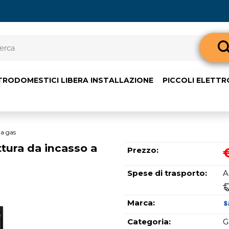
Sono già 
TRODOMESTICI LIBERA INSTALLAZIONE
PICCOLI ELETT
Per completare l'o
nome utente e l
clicca sul pul
E-m
 a gas
ura da incasso a
Prezzo:
Pass
Spese di trasporto:
A
Marca:
Categoria:
G