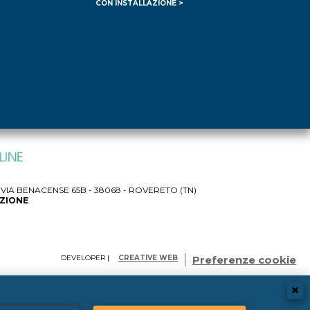
CON INSTALLAZIONE >
IA BENACENSE 65B - 38068 - ROVERETO (TN)
AZIONE
DEVELOPER |
CREATIVE WEB
Preferenze cookie