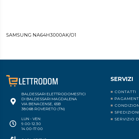
SAMSUNG NA64H3000AK/O1
SERVIZI
CONTATTI
BALDESSARI ELETTRODOMESTICI
PAGAMENT
DI BALDESSARI MAGDALENA
VIA BENACENSE, 65B
CONDIZION
38068 ROVERETO (TN)
SPEDIZION
LUN - VEN:
SERVIZIO 
9.00-12.30
14.00-17.00