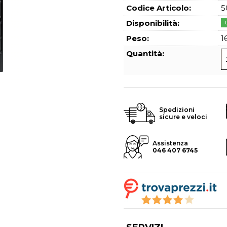
Hai perso l
Codice Articolo:
5
Disponibilità:
Peso:
1
Quantità:
Spedizioni
sicure e veloci
Assistenza
046 407 6745