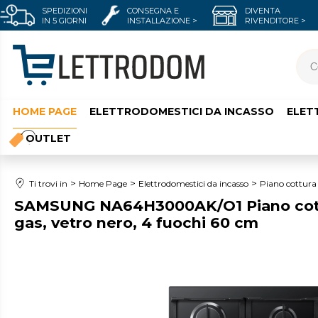
SPEDIZIONI
CONSEGNA E
DIVENTA
IN 5 GIORNI
INSTALLAZIONE >
RIVENDITORE >
HOME PAGE
ELETTRODOMESTICI DA INCASSO
ELET
OUTLET
Ti trovi in
Home Page
Elettrodomestici da incasso
Piano cottura
SAMSUNG NA64H3000AK/O1 Piano cott
gas, vetro nero, 4 fuochi 60 cm