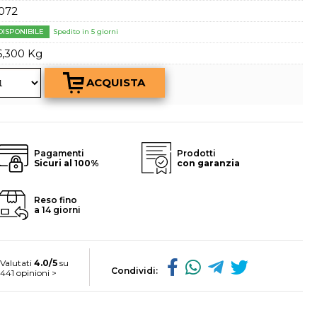
a password?
072
DISPONIBILE
Spedito in 5 giorni
6,300 Kg
Pagamenti
Prodotti
Sicuri al 100%
con garanzia
Reso fino
a 14 giorni
Valutati
4.0/5
su
Condividi:
441 opinioni >