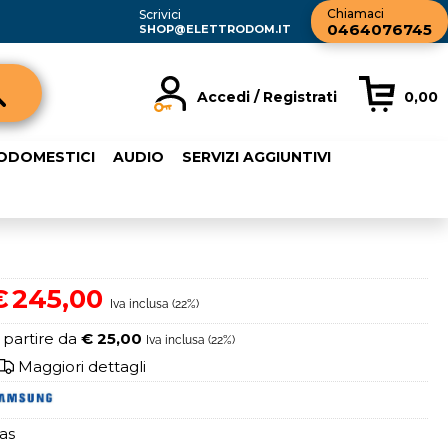
Chiamaci
Scrivici
0464076745
SHOP@ELETTRODOM.IT
Accedi / Registrati
0,00
registrato
Sono un nuovo cliente
RODOMESTICI
AUDIO
SERVIZI AGGIUNTIVI
rdine inserisci il
Se non sei ancora registrato sul
a password e poi
nostro sito clicca sul pulsante
sante "Accedi"
"Registrati"
ail:
€
245,00
Iva inclusa (22%)
word:
 partire da
€ 25,00
Iva inclusa (22%)
Maggiori dettagli
as