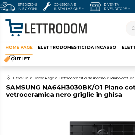
SPEDIZIONI
CONSEGNA E
DIVENTA
IN 5 GIORNI
INSTALLAZIONE >
RIVENDITORE >
HOME PAGE
ELETTRODOMESTICI DA INCASSO
ELET
OUTLET
Ti trovi in
Home Page
Elettrodomestici da incasso
Piano cottura
SAMSUNG NA64H3030BK/O1 Piano cottu
vetroceramica nero griglie in ghisa