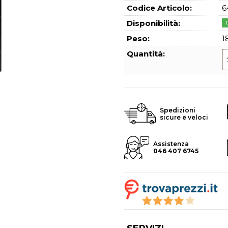
Hai perso l
Codice Articolo:
6
Disponibilità:
Peso:
1
Quantità:
Spedizioni
sicure e veloci
Assistenza
046 407 6745