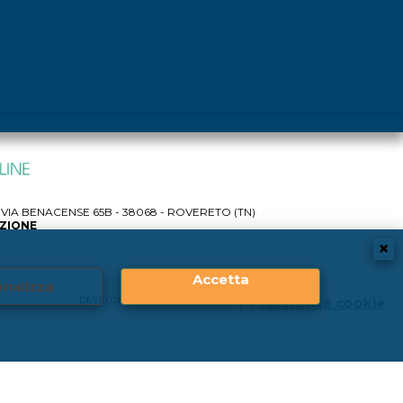
IA BENACENSE 65B - 38068 - ROVERETO (TN)
AZIONE
Accetta
nalizza
DEVELOPER |
CREATIVE WEB
Preferenze cookie