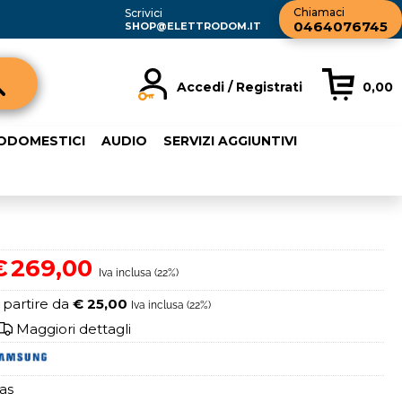
Chiamaci
Scrivici
0464076745
SHOP@ELETTRODOM.IT
Accedi / Registrati
0,00
registrato
Sono un nuovo cliente
RODOMESTICI
AUDIO
SERVIZI AGGIUNTIVI
rdine inserisci il
Se non sei ancora registrato sul
a password e poi
nostro sito clicca sul pulsante
sante "Accedi"
"Registrati"
ail:
€
269,00
Iva inclusa (22%)
word:
 partire da
€ 25,00
Iva inclusa (22%)
Maggiori dettagli
as