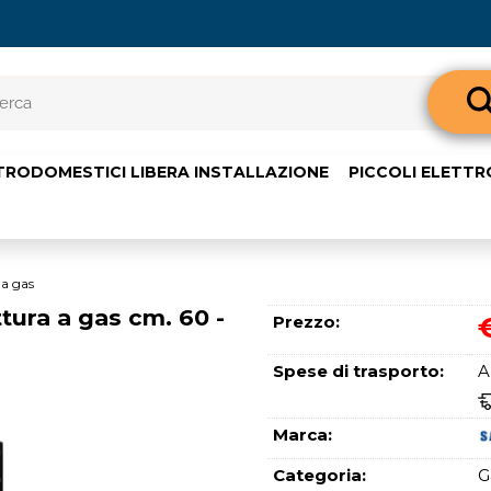
Sono già 
TRODOMESTICI LIBERA INSTALLAZIONE
PICCOLI ELETT
Per completare l'o
nome utente e l
clicca sul pul
E-m
 a gas
ra a gas cm. 60 -
Prezzo:
Pass
Spese di trasporto:
A
Marca:
Categoria:
G