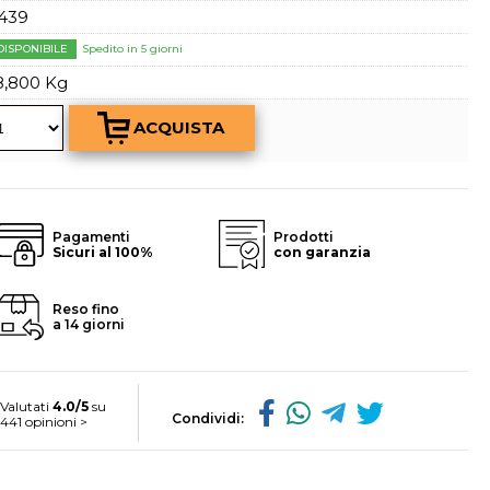
a password?
439
DISPONIBILE
Spedito in 5 giorni
8,800 Kg
Pagamenti
Prodotti
Sicuri al 100%
con garanzia
Reso fino
a 14 giorni
Valutati
4.0/5
su
Condividi:
441 opinioni >