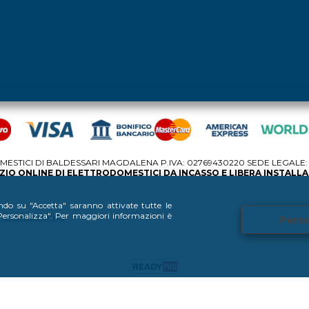
STICI DI BALDESSARI MAGDALENA P.IVA: 02769430220 SEDE LEGALE: V
IO ONLINE DI ELETTRODOMESTICI DA INCASSO E LIBERA INSTALL
ando su "Accetta" saranno attivate tutte le
 "Personalizza". Per maggiori informazioni è
Cookie Policy
Perso