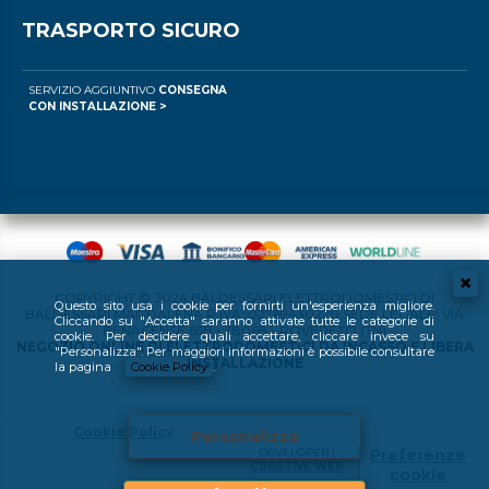
TRASPORTO SICURO
SERVIZIO AGGIUNTIVO
CONSEGNA
CON INSTALLAZIONE >
COPYRIGHT © 2024 BALDESSARI ELETTRODOMESTICI DI
Questo sito usa i cookie per fornirti un'esperienza migliore.
BALDESSARI MAGDALENA P.IVA: 02769430220 SEDE LEGALE: VIA
Cliccando su "Accetta" saranno attivate tutte le categorie di
BENACENSE 65B - 38068 - ROVERETO (TN)
cookie. Per decidere quali accettare, cliccare invece su
NEGOZIO ONLINE DI ELETTRODOMESTICI DA INCASSO E LIBERA
"Personalizza". Per maggiori informazioni è possibile consultare
INSTALLAZIONE
la pagina
Cookie Policy
.
Cookie Policy
Personalizza
DEVELOPER |
Preferenze
CREATIVE WEB
cookie