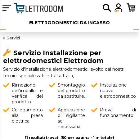
ELETTRODOMESTICI DA INCASSO
ELETTRODOMESTICI LIBERA INSTALLAZIONE
Servizi
PICCOLI ELETTRODOMESTICI
Servizio Installazione per
elettrodomestici Elettrodom
AUDIO
Servizio d'installazione elettrodomestici, svolto dai nostri
tecnici specializzati in tutta Italia,
SERVIZI AGGIUNTIVI
Rimozione
Smontaggio
Installazione
OUTLET
dell'imballo e
del prodotto
nuovo
verifica del
da sostituire.
eletrodomestico
prodotto.
Collegamento
Applicazione
Prova di
alla presa
di sigillante
funzionamento
elettrica
se
necessaria
11 risultati trovati (50 per pagina - 1 in totale)