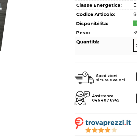
Hai perso l
Classe Energetica:
E
Codice Articolo:
8
Disponibilità:
Peso:
3
Quantità:
Spedizioni
sicure e veloci
Assistenza
046 407 6745