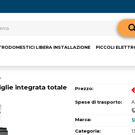
Sono già 
TRODOMESTICI LIBERA INSTALLAZIONE
PICCOLI ELETT
Per completare l'o
nome utente e l
clicca sul pul
E-m
m
ie integrata totale
Prezzo:
Pass
Spese di trasporto:
A
Marca:
Categoria:
1