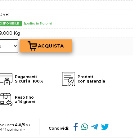
a password?
098
DISPONIBILE
Spedito in 5 giorni
9,000 Kg
Pagamenti
Prodotti
Sicuri al 100%
con garanzia
Reso fino
a 14 giorni
Valutati
4.0/5
su
Condividi:
441 opinioni >