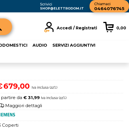
Chiamaci
Scrivici
0464076745
SHOP@ELETTRODOM.IT
Accedi / Registrati
0,00
registrato
Sono un nuovo cliente
RODOMESTICI
AUDIO
SERVIZI AGGIUNTIVI
rdine inserisci il
Se non sei ancora registrato sul
a password e poi
nostro sito clicca sul pulsante
sante "Accedi"
"Registrati"
ail:
€
679,00
Iva inclusa (22%)
word:
 partire da
€ 31,99
Iva inclusa (22%)
Maggiori dettagli
3 Coperti