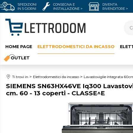
SPEDIZIONI
CONSEGNA E
DIVENTA
IN 5 GIORNI
INSTALLAZIONE >
RIVENDITORE >
HOME PAGE
ELETTRODOMESTICI DA INCASSO
ELET
OUTLET
Ti trovi in
Elettrodomestici da incasso
Lavastoviglie integrata 60c
SIEMENS SN63HX46VE Iq300 Lavastovigl
cm. 60 - 13 coperti - CLASSE^E