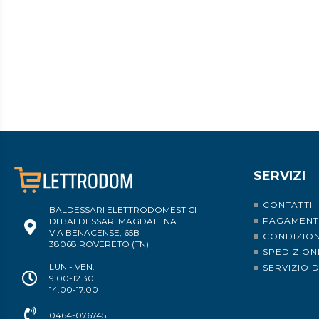
SERVIZI
CONTATTI
BALDESSARI ELETTRODOMESTICI
PAGAMENT
DI BALDESSARI MAGDALENA
VIA BENACENSE, 65B
CONDIZION
38068 ROVERETO (TN)
SPEDIZION
LUN - VEN:
SERVIZIO 
9.00-12.30
14.00-17.00
0464-076745