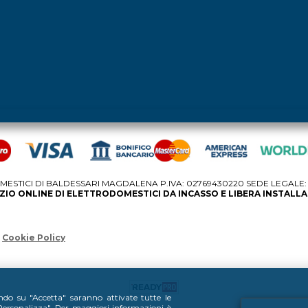
STICI DI BALDESSARI MAGDALENA P.IVA: 02769430220 SEDE LEGALE: V
IO ONLINE DI ELETTRODOMESTICI DA INCASSO E LIBERA INSTALL
Cookie Policy
ando su "Accetta" saranno attivate tutte le
 "Personalizza". Per maggiori informazioni è