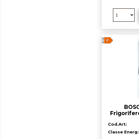
BOSC
Frigorife
da incasso
Cod.Art:
cla
Classe Energ: