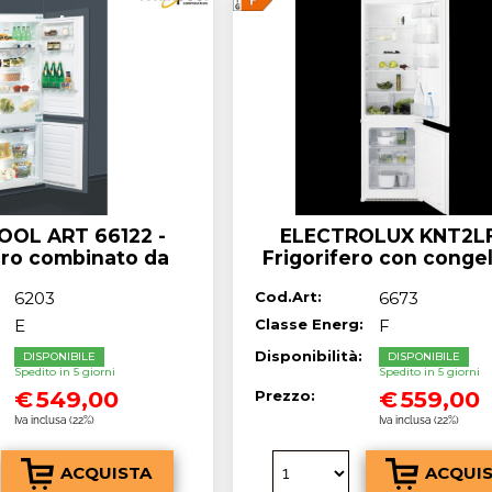
OL ART 66122 -
ELECTROLUX KNT2L
ero combinato da
Frigorifero con conge
lasse A++ 273 Litri
da incasso cm. 55 h. 177
6203
Cod.Art:
6673
267 Classe^F
E
Classe Energ:
F
:
Disponibilità:
DISPONIBILE
DISPONIBILE
Spedito in 5 giorni
Spedito in 5 giorni
€
549,00
€
559,00
Prezzo:
Iva inclusa (22%)
Iva inclusa (22%)