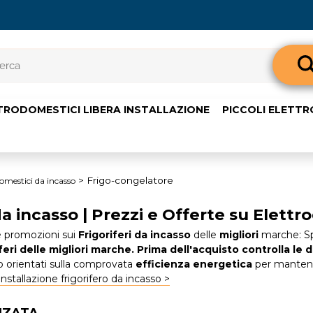
Sono già 
TRODOMESTICI LIBERA INSTALLAZIONE
PICCOLI ELETT
Per completare l'o
nome utente e l
clicca sul pul
E-m
Frigo-congelatore
omestici da incasso
da incasso | Prezzi e Offerte su Elettr
Pass
le promozioni sui
Frigoriferi da incasso
delle
migliori
marche: Spe
feri delle migliori marche. Prima dell'acquisto controlla le 
ono orientati sulla comprovata
efficienza energetica
per mantenere
Installazione frigorifero da incasso >