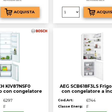
H KIV87NSF0
AEG SCB618F3LS Frigo
ro con congelatore
con congelatore a in
, bianco, lowFrost,
cm. 54 h. 178 - lt. 2
6297
Cod.Art:
6744
sse^F, 268 lt
F
Classe Energ:
F