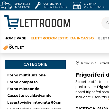
SPEDIZIONI
CONSEGNA E
DIVENTA
IN 5 GIORNI
INSTALLAZIONE >
RIVENDITORE >
HOME PAGE
ELETTRODOMESTICI DA INCASSO
ELET
OUTLET
Ti trovi in
Elettrod
CATEGORIE
Frigoriferi 
Forno multifunzione
Scopri le offerte e 
Forno compatto
puoi trovare
frigori
Forno microonde
nostri frigoriferi s
Cassetto scaldavivande
includere il servizio
Lavastoviglie integrata 60cm