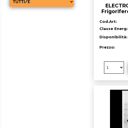
ELECTR
Frigorifer
lt. - b
Cod.Art:
Classe Energ:
Disponibilità
Prezzo: