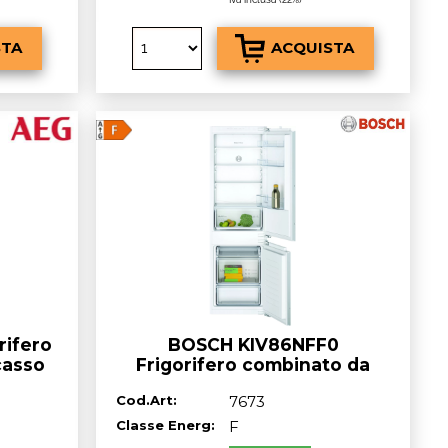
rifero
BOSCH KIV86NFF0
casso
Frigorifero combinato da
17
incasso classe^F da 256 litri
Cod.Art:
7673
Classe Energ:
F