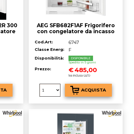
2R 300
AEG SFB682F1AF Frigorifero
latore
con congelatore da incasso
m. 60
sottotop cm. 60 h. 82 - lt. 100
Cod.Art:
6747
Classe Energ:
F
Disponibilità:
DISPONIBILE
Spedito in 5 giorni
€
485,00
Prezzo:
Iva inclusa (22%)