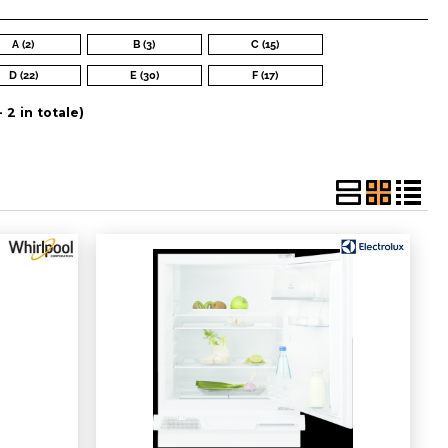
a password?
A (2)
B (3)
C (15)
D (22)
E (30)
F (17)
 2 in totale)