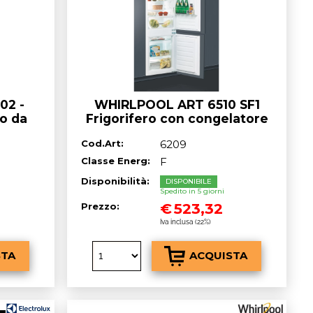
02 -
WHIRLPOOL ART 6510 SF1
o da
Frigorifero con congelatore
 E
da incasso cm. 54 h. 177 - lt.
Cod.Art:
6209
273
Classe Energ:
F
Disponibilità:
DISPONIBILE
Spedito in 5 giorni
€
523,32
Prezzo:
Iva inclusa (22%)