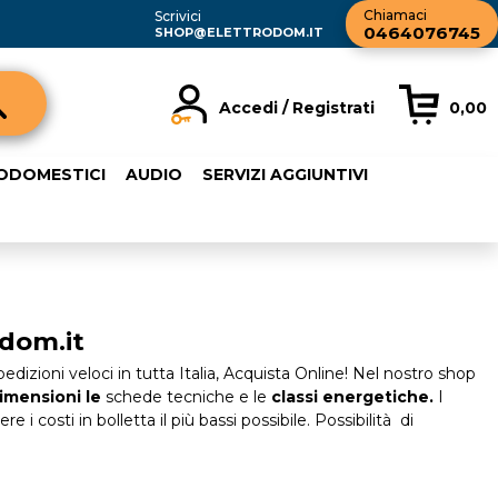
Chiamaci
Scrivici
0464076745
SHOP@ELETTRODOM.IT
Accedi / Registrati
0,00
registrato
Sono un nuovo cliente
RODOMESTICI
AUDIO
SERVIZI AGGIUNTIVI
rdine inserisci il
Se non sei ancora registrato sul
a password e poi
nostro sito clicca sul pulsante
sante "Accedi"
"Registrati"
ail:
odom.it
word:
dizioni veloci in tutta Italia, Acquista Online! Nel nostro shop
dimensioni le
schede tecniche e le
classi energetiche.
I
 i costi in bolletta il più bassi possibile. Possibilità di