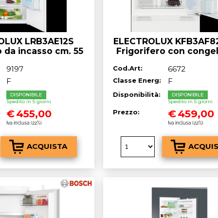
OLUX LRB3AE12S
ELECTROLUX KFB3AF8
o da incasso cm. 55
Frigorifero con conge
122 - lt. 207
da incasso sottotop c
9197
Cod.Art:
6672
h. 82 - lt. 109
F
Classe Energ:
F
:
Disponibilità:
DISPONIBILE
DISPONIBILE
Spedito in 5 giorni
Spedito in 5 giorni
€
455,00
€
459,00
Prezzo:
Iva inclusa (22%)
Iva inclusa (22%)