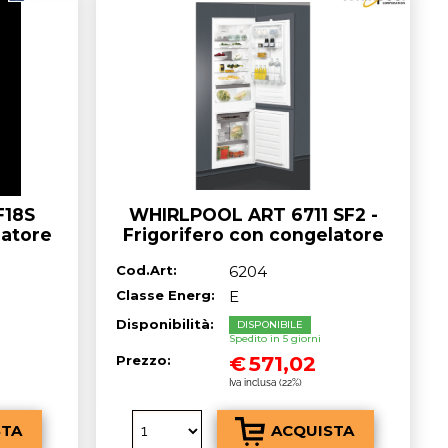
F18S
WHIRLPOOL ART 6711 SF2 -
latore
Frigorifero con congelatore
 - lt.
da incasso cm. 56 h. 178 - lt.
Cod.Art:
6204
275
Classe Energ:
E
Disponibilità:
DISPONIBILE
Spedito in 5 giorni
€
571,02
Prezzo:
Iva inclusa (22%)