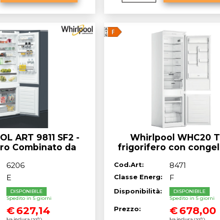
L ART 9811 SF2 -
Whirlpool WHC20 T
ero Combinato da
frigorifero con conge
 ° Senso, 306 Litri,
Da incasso 280L - BIA
6206
Cod.Art:
8471
A++
Classe^F
E
Classe Energ:
F
:
Disponibilità:
DISPONIBILE
DISPONIBILE
Spedito in 5 giorni
Spedito in 5 giorni
€
627,14
€
678,00
Prezzo:
Iva inclusa (22%)
Iva inclusa (22%)