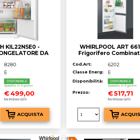
H KIL22NSE0 -
WHIRLPOOL ART 661
CONGELATORE DA
Frigorifero Combinat
SO - classe^E
Incasso, 273 Litri,
8280
Cod.Art:
6202
E
Classe Energ:
E
:
Disponibilità:
DISPONIBILE
DISPONIBILE
Spedito in 5 giorni
Spedito in 5 giorni
€
499,00
€
517,71
Prezzo:
Iva inclusa (22%)
Iva inclusa (22%)