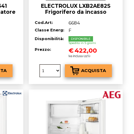
341
ELECTROLUX LXB2AE82S
latore
Frigorifero da incasso
 - lt.
sottotop cm. 56 h. 82 - lt. 127
Cod.Art:
6684
Classe Energ:
F
Disponibilità:
DISPONIBILE
Spedito in 5 giorni
€
422,00
Prezzo:
Iva inclusa (22%)