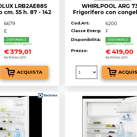
OLUX LRB2AE88S
WHIRLPOOL ARG 7
o cm. 55 h. 87 - 142
Frigorifero con conge
ianco - Classe^E
da incasso cm. 54 h. 122
6679
Cod.Art:
6200
189
E
Classe Energ:
F
:
Disponibilità:
DISPONIBILE
DISPONIBILE
Spedito in 5 giorni
Spedito in 5 giorni
€
379,01
€
419,00
Prezzo:
Iva inclusa (22%)
Iva inclusa (22%)