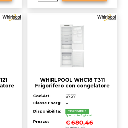
121
WHIRLPOOL WHC18 T311
latore
Frigorifero con congelatore
NCO -
da incasso - cm. 54 h. 177 - lt.
Cod.Art:
6757
250
Classe Energ:
F
Disponibilità:
DISPONIBILE
Spedito in 5 giorni
€
680,46
Prezzo:
Iva inclusa (22%)