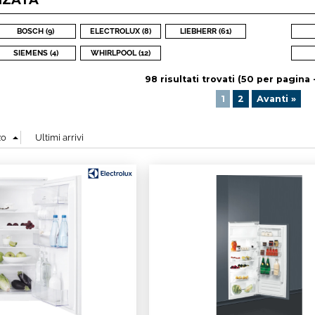
NZATA
Hai perso l
BOSCH (9)
ELECTROLUX (8)
LIEBHERR (61)
SIEMENS (4)
WHIRLPOOL (12)
98 risultati trovati (50 per pagina -
1
2
Avanti »