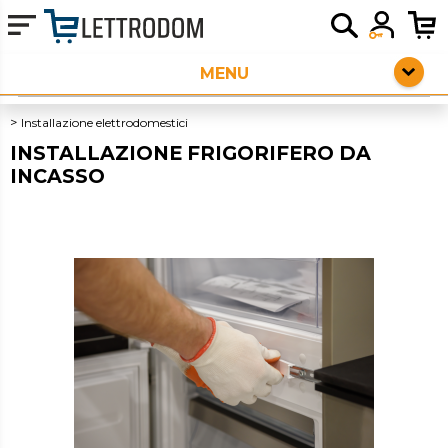
HOME PAGE
ELETTRODOMESTICI DA INCASSO
Installazione elettrodomestici
INSTALLAZIONE FRIGORIFERO DA
ELETTRODOMESTICI LIBERA INSTALLAZIONE
INCASSO
PICCOLI ELETTRODOMESTICI
AUDIO
OUTLET