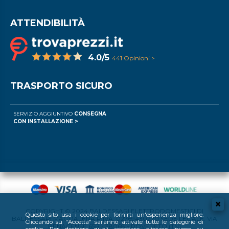
ATTENDIBILITÀ
4.0/5
441 Opinioni >
TRASPORTO SICURO
SERVIZIO AGGIUNTIVO
CONSEGNA
CON INSTALLAZIONE >
COPYRIGHT © 2024 BALDESSARI ELETTRODOMESTICI DI
Questo sito usa i cookie per fornirti un'esperienza migliore.
BALDESSARI MAGDALENA P.IVA: 02769430220 SEDE LEGALE: VIA
Cliccando su "Accetta" saranno attivate tutte le categorie di
BENACENSE 65B - 38068 - ROVERETO (TN)