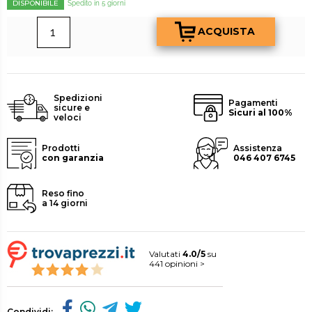
DISPONIBILE
Spedito in 5 giorni
Spedizioni
Pagamenti
sicure e
Sicuri al 100%
veloci
Prodotti
Assistenza
con garanzia
046 407 6745
Reso fino
a 14 giorni
Valutati
4.0/5
su
441 opinioni >
Condividi: