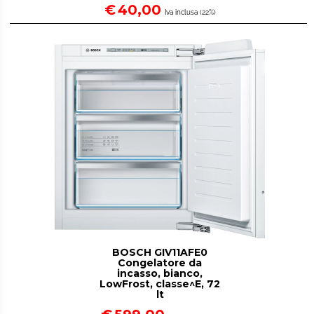
€
40,00
Iva inclusa (22%)
BOSCH GIV11AFE0
Congelatore da
incasso, bianco,
LowFrost, classe^E, 72
lt