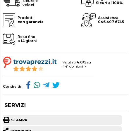
sicure e
Sicuri al 100%
veloci
Prodotti
Assistenza
con garanzia
046 407 6745
Reso fino
a 14 giorni
Valutati
4.0/5
su
441 opinioni >
Condividi:
SERVIZI
STAMPA