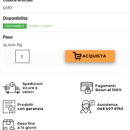
Codice Articolo:
5087
Disponibilità:
DISPONIBILE
Spedito in 5 giorni
Peso:
15,000 Kg
Spedizioni
Pagamenti
sicure e
Sicuri al 100%
veloci
Prodotti
Assistenza
con garanzia
046 407 6745
Reso fino
a 14 giorni