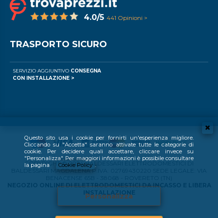
4.0/5
441 Opinioni >
TRASPORTO SICURO
SERVIZIO AGGIUNTIVO
CONSEGNA
CON INSTALLAZIONE >
Questo sito usa i cookie per fornirti un'esperienza migliore.
Cliccando su "Accetta" saranno attivate tutte le categorie di
cookie. Per decidere quali accettare, cliccare invece su
"Personalizza". Per maggiori informazioni è possibile consultare
COPYRIGHT © 2024 BALDESSARI ELETTRODOMESTICI DI
la pagina
Cookie Policy
.
BALDESSARI MAGDALENA P.IVA: 02769430220 SEDE LEGALE: VIA
BENACENSE 65B - 38068 - ROVERETO (TN)
NEGOZIO ONLINE DI ELETTRODOMESTICI DA INCASSO E LIBERA
INSTALLAZIONE
Personalizza