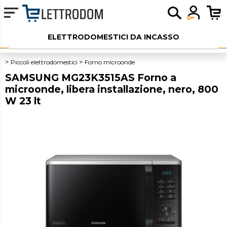
ELETTRODOMESTICI DA INCASSO
ELETTRODOMESTICI LIBERA INSTALLAZIONE
Piccoli elettrodomestici
Forno microonde
SAMSUNG MG23K3515AS Forno a
PICCOLI ELETTRODOMESTICI
microonde, libera installazione, nero, 800
W 23 lt
AUDIO
SERVIZI AGGIUNTIVI
OUTLET