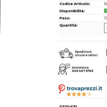
Hai perso l
Codice Articolo:
5
Disponibilità:
Peso:
1
Quantità:
Spedizioni
sicure e veloci
Assistenza
046 407 6745