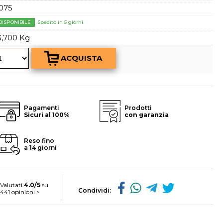
a password?
075
DISPONIBILE
Spedito in 5 giorni
3,700 Kg
Pagamenti
Prodotti
Sicuri al 100%
con garanzia
Reso fino
a 14 giorni
Valutati
4.0/5
su
Condividi:
441 opinioni >