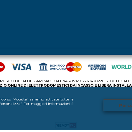
STICI DI BALDESSARI MAGDALENA P.IVA: 02769430220 SEDE LEGALE: V
IO ONLINE DI ELETTRODOMESTICI DA INCASSO E LIBERA INSTALL
ando su "Accetta" saranno attivate tutte le
 "Personalizza". Per maggiori informazioni è
Cookie Policy
Perso