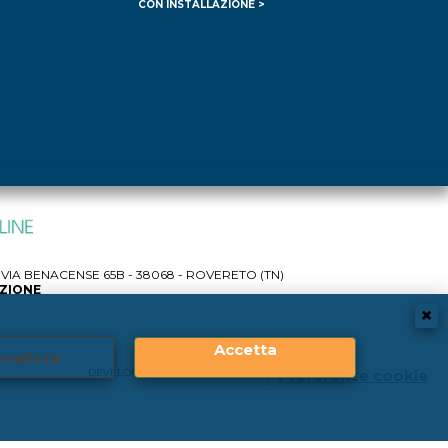
CON INSTALLAZIONE >
IA BENACENSE 65B - 38068 - ROVERETO (TN)
AZIONE
Accetta
nalizza
DEVELOPER |
CREATIVE WEB
Preferenze cookie