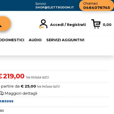
Chiamaci
Scrivici
0464076745
SHOP@ELETTRODOM.IT
Accedi / Registrati
0,00
registrato
Sono un nuovo cliente
RODOMESTICI
AUDIO
SERVIZI AGGIUNTIVI
rdine inserisci il
Se non sei ancora registrato sul
a password e poi
nostro sito clicca sul pulsante
sante "Accedi"
"Registrati"
ail:
€
219,00
Iva inclusa (22%)
word:
 partire da
€ 25,00
Iva inclusa (22%)
Maggiori dettagli
as