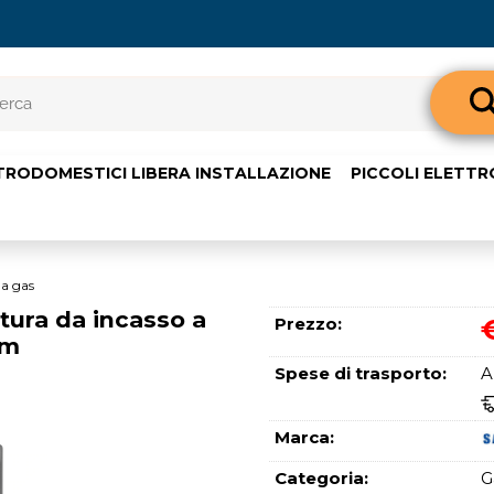
Sono già 
TRODOMESTICI LIBERA INSTALLAZIONE
PICCOLI ELETT
Per completare l'o
nome utente e l
clicca sul pul
E-m
 a gas
ra da incasso a
Prezzo:
cm
Pass
Spese di trasporto:
A
Marca:
Categoria:
G