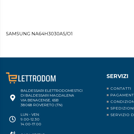
SAMSUNG NA64H3030AS/O1
SERVIZI
CONTATTI
BALDESSARI ELETTRODOMESTICI
PAGAMENT
DI BALDESSARI MAGDALENA
VIA BENACENSE, 65B
CONDIZION
38068 ROVERETO (TN)
SPEDIZION
LUN - VEN:
SERVIZIO 
9.00-12.30
14.00-17.00