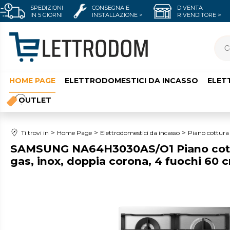
SPEDIZIONI
CONSEGNA E
DIVENTA
IN 5 GIORNI
INSTALLAZIONE >
RIVENDITORE >
HOME PAGE
ELETTRODOMESTICI DA INCASSO
ELET
OUTLET
Ti trovi in
Home Page
Elettrodomestici da incasso
Piano cottura
SAMSUNG NA64H3030AS/O1 Piano cottu
gas, inox, doppia corona, 4 fuochi 60 