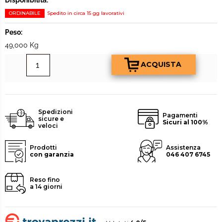
Disponibilità:
ORDINABILE
Spedito in circa 15 gg lavorativi
Peso:
49,000 Kg
Spedizioni
Pagamenti
sicure e
Sicuri al 100%
veloci
Prodotti
Assistenza
con garanzia
046 407 6745
Reso fino
a 14 giorni