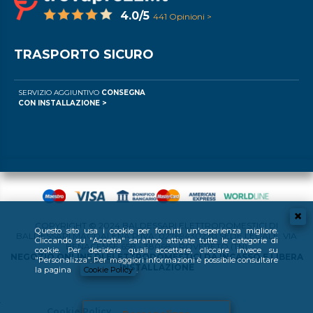
4.0/5
441 Opinioni >
TRASPORTO SICURO
SERVIZIO AGGIUNTIVO
CONSEGNA
CON INSTALLAZIONE >
COPYRIGHT © 2024 BALDESSARI ELETTRODOMESTICI DI
Questo sito usa i cookie per fornirti un'esperienza migliore.
BALDESSARI MAGDALENA P.IVA: 02769430220 SEDE LEGALE: VIA
Cliccando su "Accetta" saranno attivate tutte le categorie di
BENACENSE 65B - 38068 - ROVERETO (TN)
cookie. Per decidere quali accettare, cliccare invece su
NEGOZIO ONLINE DI ELETTRODOMESTICI DA INCASSO E LIBERA
"Personalizza". Per maggiori informazioni è possibile consultare
INSTALLAZIONE
la pagina
Cookie Policy
.
Cookie Policy