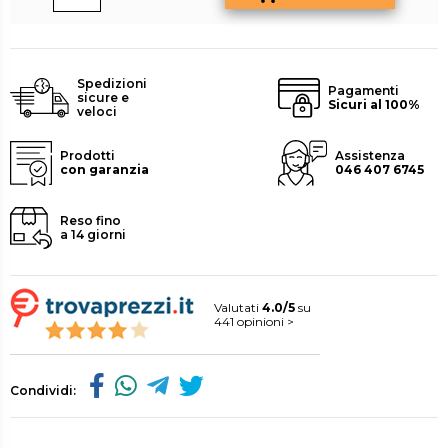
Spedizioni
Pagamenti
sicure e
Sicuri al 100%
veloci
Prodotti
Assistenza
con garanzia
046 407 6745
Reso fino
a 14 giorni
Valutati
4.0/5
su
441 opinioni >
Condividi: