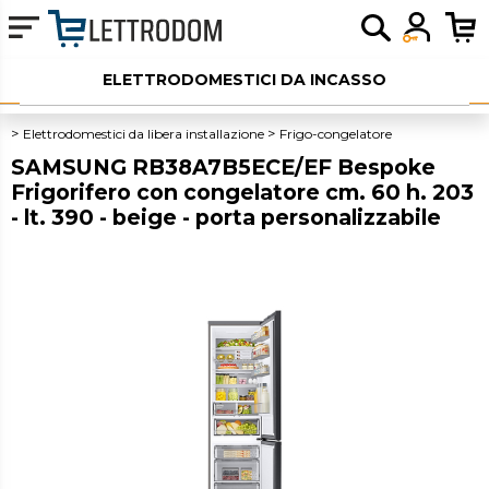
ELETTRODOMESTICI DA INCASSO
ELETTRODOMESTICI LIBERA INSTALLAZIONE
Elettrodomestici da libera installazione
Frigo-congelatore
SAMSUNG RB38A7B5ECE/EF Bespoke
PICCOLI ELETTRODOMESTICI
Frigorifero con congelatore cm. 60 h. 203
- lt. 390 - beige - porta personalizzabile
AUDIO
SERVIZI AGGIUNTIVI
OUTLET