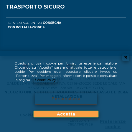
TRASPORTO SICURO
SERVIZIO AGGIUNTIVO
CONSEGNA
CON INSTALLAZIONE >
Questo sito usa i cookie per fornirti un'esperienza migliore.
Cliccando su "Accetta" saranno attivate tutte le categorie di
cookie. Per decidere quali accettare, cliccare invece su
"Personalizza". Per maggiori informazioni è possibile consultare
COPYRIGHT © 2024 BALDESSARI ELETTRODOMESTICI DI
la pagina
Cookie Policy
.
BALDESSARI MAGDALENA P.IVA: 02769430220 SEDE LEGALE: VIA
BENACENSE 65B - 38068 - ROVERETO (TN)
NEGOZIO ONLINE DI ELETTRODOMESTICI DA INCASSO E LIBERA
INSTALLAZIONE
Personalizza
Accetta
Cookie Policy
DEVELOPER |
Preferenze
CREATIVE WEB
cookie