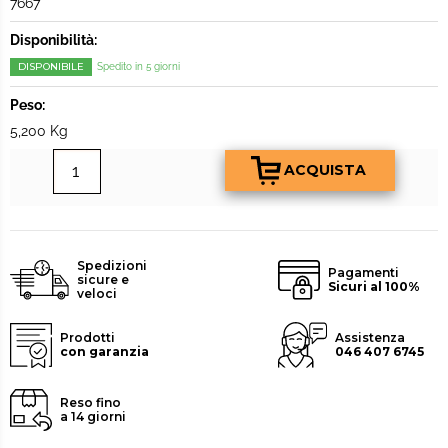
7667
Disponibilità:
DISPONIBILE
Spedito in 5 giorni
Peso:
5,200 Kg
Spedizioni
Pagamenti
sicure e
Sicuri al 100%
veloci
Prodotti
Assistenza
con garanzia
046 407 6745
Reso fino
a 14 giorni