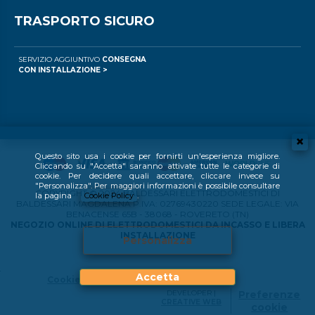
TRASPORTO SICURO
SERVIZIO AGGIUNTIVO
CONSEGNA
CON INSTALLAZIONE >
Questo sito usa i cookie per fornirti un'esperienza migliore.
Cliccando su "Accetta" saranno attivate tutte le categorie di
cookie. Per decidere quali accettare, cliccare invece su
"Personalizza". Per maggiori informazioni è possibile consultare
COPYRIGHT © 2024 BALDESSARI ELETTRODOMESTICI DI
la pagina
Cookie Policy
.
BALDESSARI MAGDALENA P.IVA: 02769430220 SEDE LEGALE: VIA
BENACENSE 65B - 38068 - ROVERETO (TN)
NEGOZIO ONLINE DI ELETTRODOMESTICI DA INCASSO E LIBERA
INSTALLAZIONE
Personalizza
Accetta
Cookie Policy
DEVELOPER |
Preferenze
CREATIVE WEB
cookie