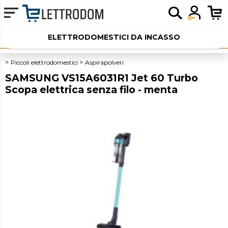
ELETTRODOMESTICI DA INCASSO
ELETTRODOMESTICI LIBERA INSTALLAZIONE
Piccoli elettrodomestici
Aspirapolveri
SAMSUNG VS15A6031R1 Jet 60 Turbo
PICCOLI ELETTRODOMESTICI
Scopa elettrica senza filo - menta
AUDIO
SERVIZI AGGIUNTIVI
OUTLET