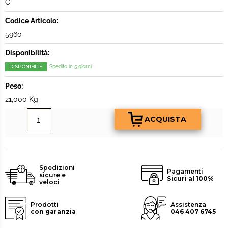
C
Codice Articolo:
5960
Disponibilità:
DISPONIBILE
Spedito in 5 giorni
Peso:
21,000 Kg
Spedizioni
Pagamenti
sicure e
Sicuri al 100%
veloci
Prodotti
Assistenza
con garanzia
046 407 6745