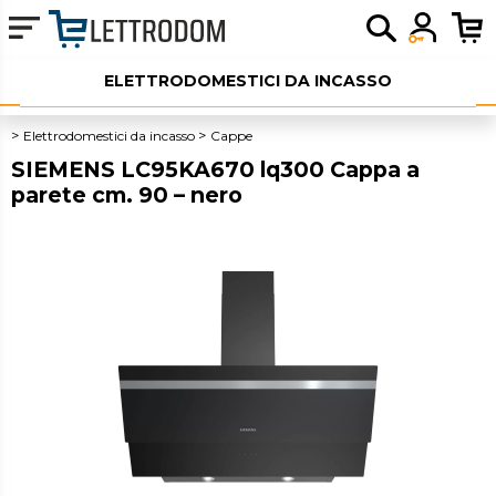
ELETTRODOMESTICI DA INCASSO
ELETTRODOMESTICI LIBERA INSTALLAZIONE
Elettrodomestici da incasso
Cappe
SIEMENS LC95KA670 lq300 Cappa a
PICCOLI ELETTRODOMESTICI
parete cm. 90 – nero
AUDIO
SERVIZI AGGIUNTIVI
OUTLET