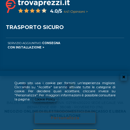
4.0/5
441 Opinioni >
TRASPORTO SICURO
SERVIZIO AGGIUNTIVO
CONSEGNA
CON INSTALLAZIONE >
Questo sito usa i cookie per fornirti un'esperienza migliore.
Cliccando su "Accetta" saranno attivate tutte le categorie di
cookie. Per decidere quali accettare, cliccare invece su
"Personalizza". Per maggiori informazioni è possibile consultare
COPYRIGHT © 2024 BALDESSARI ELETTRODOMESTICI DI
la pagina
Cookie Policy
.
BALDESSARI MAGDALENA P.IVA: 02769430220 SEDE LEGALE: VIA
BENACENSE 65B - 38068 - ROVERETO (TN)
NEGOZIO ONLINE DI ELETTRODOMESTICI DA INCASSO E LIBERA
INSTALLAZIONE
Personalizza