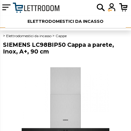
ELETTRODOMESTICI DA INCASSO
ELETTRODOMESTICI LIBERA INSTALLAZIONE
Elettrodomestici da incasso
Cappe
SIEMENS LC98BIP50 Cappa a parete,
PICCOLI ELETTRODOMESTICI
Inox, A+, 90 cm
AUDIO
SERVIZI AGGIUNTIVI
OUTLET