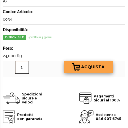
A+
Codice Articolo:
6034
Disponibilità:
DISPONIBILE
Spedito in 5 giorni
Peso:
24,000 Kg
Spedizioni
Pagamenti
sicure e
Sicuri al 100%
veloci
Prodotti
Assistenza
con garanzia
046 407 6745