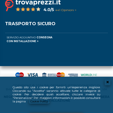
4.0/5
441 Opinioni >
TRASPORTO SICURO
SERVIZIO AGGIUNTIVO
CONSEGNA
CON INSTALLAZIONE >
COPYRIGHT © 2024 BALDESSARI ELETTRODOMESTICI DI
Questo sito usa i cookie per fornirti un'esperienza migliore.
BALDESSARI MAGDALENA P.IVA: 02769430220 SEDE LEGALE: VIA
Cliccando su "Accetta" saranno attivate tutte le categorie di
BENACENSE 65B - 38068 - ROVERETO (TN)
cookie. Per decidere quali accettare, cliccare invece su
NEGOZIO ONLINE DI ELETTRODOMESTICI DA INCASSO E LIBERA
"Personalizza". Per maggiori informazioni è possibile consultare
INSTALLAZIONE
la pagina
Cookie Policy
.