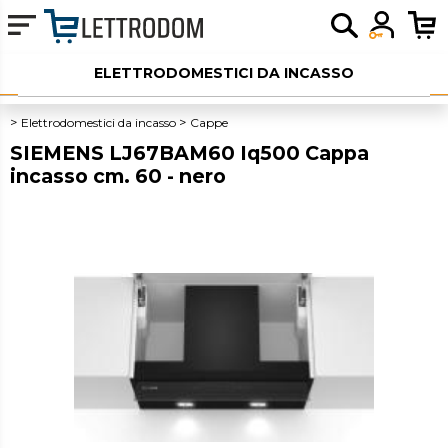
ELETTRODOMESTICI DA INCASSO
ELETTRODOMESTICI LIBERA INSTALLAZIONE
Elettrodomestici da incasso
Cappe
SIEMENS LJ67BAM60 Iq500 Cappa
PICCOLI ELETTRODOMESTICI
incasso cm. 60 - nero
AUDIO
SERVIZI AGGIUNTIVI
OUTLET