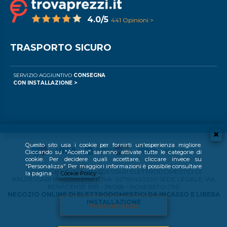
4.0/5
441 Opinioni >
TRASPORTO SICURO
SERVIZIO AGGIUNTIVO
CONSEGNA
CON INSTALLAZIONE >
Questo sito usa i cookie per fornirti un'esperienza migliore.
Cliccando su "Accetta" saranno attivate tutte le categorie di
cookie. Per decidere quali accettare, cliccare invece su
"Personalizza". Per maggiori informazioni è possibile consultare
COPYRIGHT © 2024 BALDESSARI ELETTRODOMESTICI DI
la pagina
Cookie Policy
.
BALDESSARI MAGDALENA P.IVA: 02769430220 SEDE LEGALE: VIA
BENACENSE 65B - 38068 - ROVERETO (TN)
NEGOZIO ONLINE DI ELETTRODOMESTICI DA INCASSO E LIBERA
INSTALLAZIONE
Personalizza