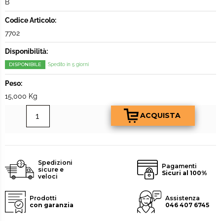
B
Codice Articolo:
7702
Disponibilità:
DISPONIBILE
Spedito in 5 giorni
Peso:
15,000 Kg
Spedizioni
Pagamenti
sicure e
Sicuri al 100%
veloci
Prodotti
Assistenza
con garanzia
046 407 6745