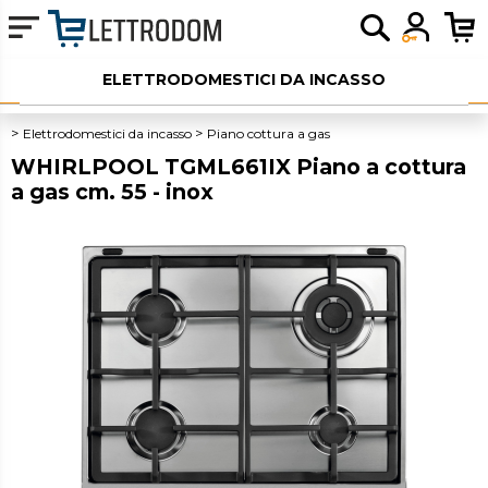
ELETTRODOMESTICI DA INCASSO
ELETTRODOMESTICI LIBERA INSTALLAZIONE
Elettrodomestici da incasso
Piano cottura a gas
WHIRLPOOL TGML661IX Piano a cottura
PICCOLI ELETTRODOMESTICI
a gas cm. 55 - inox
AUDIO
SERVIZI AGGIUNTIVI
OUTLET