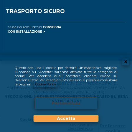
TRASPORTO SICURO
SERVIZIO AGGIUNTIVO
CONSEGNA
CON INSTALLAZIONE >
Questo sito usa i cookie per fornirti un'esperienza migliore.
Cliccando su "Accetta" saranno attivate tutte le categorie di
cookie. Per decidere quali accettare, cliccare invece su
"Personalizza". Per maggiori informazioni è possibile consultare
COPYRIGHT © 2024 BALDESSARI ELETTRODOMESTICI DI
la pagina
Cookie Policy
.
BALDESSARI MAGDALENA P.IVA: 02769430220 SEDE LEGALE: VIA
BENACENSE 65B - 38068 - ROVERETO (TN)
NEGOZIO ONLINE DI ELETTRODOMESTICI DA INCASSO E LIBERA
INSTALLAZIONE
Personalizza
Accetta
Cookie Policy
DEVELOPER |
Preferenze
CREATIVE WEB
cookie