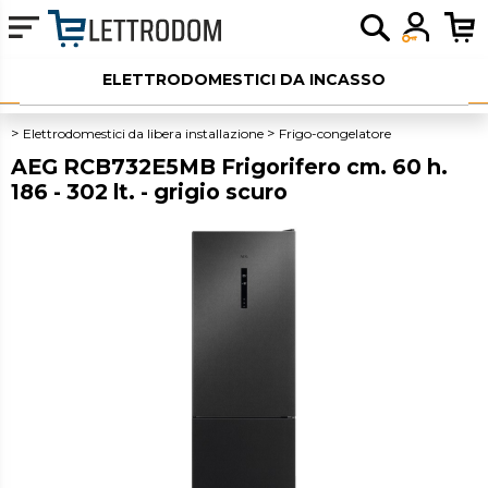
ELETTRODOMESTICI DA INCASSO
ELETTRODOMESTICI LIBERA INSTALLAZIONE
Elettrodomestici da libera installazione
Frigo-congelatore
AEG RCB732E5MB Frigorifero cm. 60 h.
PICCOLI ELETTRODOMESTICI
186 - 302 lt. - grigio scuro
AUDIO
SERVIZI AGGIUNTIVI
OUTLET