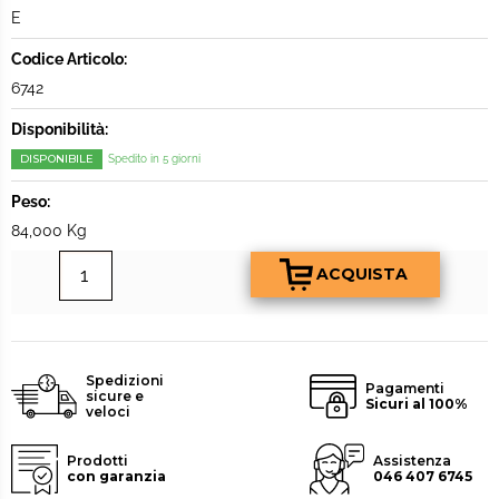
E
Codice Articolo:
6742
Disponibilità:
DISPONIBILE
Spedito in 5 giorni
Peso:
84,000 Kg
Spedizioni
Pagamenti
sicure e
Sicuri al 100%
veloci
Prodotti
Assistenza
con garanzia
046 407 6745