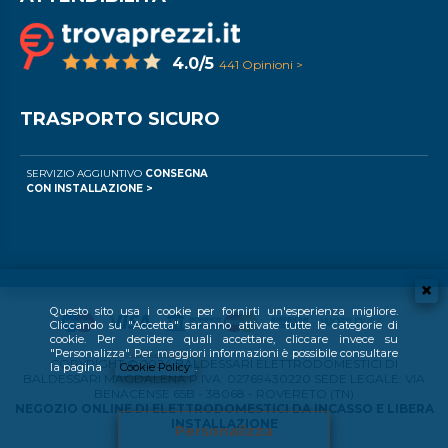
4.0/5
441 Opinioni >
TRASPORTO SICURO
SERVIZIO AGGIUNTIVO
CONSEGNA
CON INSTALLAZIONE >
Questo sito usa i cookie per fornirti un'esperienza migliore.
Cliccando su "Accetta" saranno attivate tutte le categorie di
cookie. Per decidere quali accettare, cliccare invece su
"Personalizza". Per maggiori informazioni è possibile consultare
COPYRIGHT © 2024 BALDESSARI ELETTRODOMESTICI DI
la pagina
Cookie Policy
.
BALDESSARI MAGDALENA P.IVA: 02769430220 SEDE LEGALE: VIA
BENACENSE 65B - 38068 - ROVERETO (TN)
NEGOZIO ONLINE DI ELETTRODOMESTICI DA INCASSO E LIBERA
INSTALLAZIONE
Personalizza