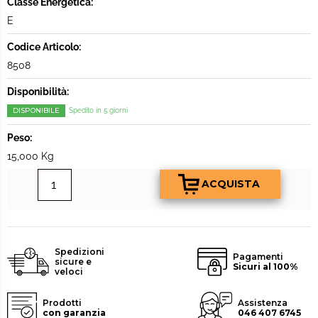
Classe Energetica:
E
Codice Articolo:
8508
Disponibilità:
DISPONIBILE
Spedito in 5 giorni
Peso:
15,000 Kg
Spedizioni
Pagamenti
sicure e
Sicuri al 100%
veloci
Prodotti
Assistenza
con garanzia
046 407 6745