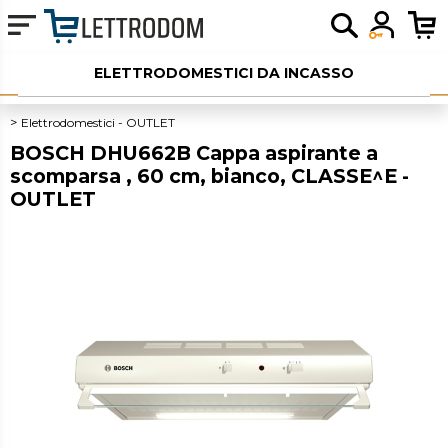
ELETTRODOMESTICI DA INCASSO
ELETTRODOMESTICI LIBERA INSTALLAZIONE
Elettrodomestici - OUTLET
BOSCH DHU662B Cappa aspirante a
PICCOLI ELETTRODOMESTICI
scomparsa , 60 cm, bianco, CLASSE^E -
OUTLET
AUDIO
SERVIZI AGGIUNTIVI
OUTLET