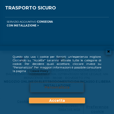
TRASPORTO SICURO
SERVIZIO AGGIUNTIVO
CONSEGNA
CON INSTALLAZIONE >
Questo sito usa i cookie per fornirti un'esperienza migliore.
Cliccando su "Accetta" saranno attivate tutte le categorie di
cookie. Per decidere quali accettare, cliccare invece su
"Personalizza". Per maggiori informazioni è possibile consultare
COPYRIGHT © 2024 BALDESSARI ELETTRODOMESTICI DI
la pagina
Cookie Policy
.
BALDESSARI MAGDALENA P.IVA: 02769430220 SEDE LEGALE: VIA
BENACENSE 65B - 38068 - ROVERETO (TN)
NEGOZIO ONLINE DI ELETTRODOMESTICI DA INCASSO E LIBERA
INSTALLAZIONE
Personalizza
Accetta
Cookie Policy
DEVELOPER |
Preferenze
CREATIVE WEB
cookie