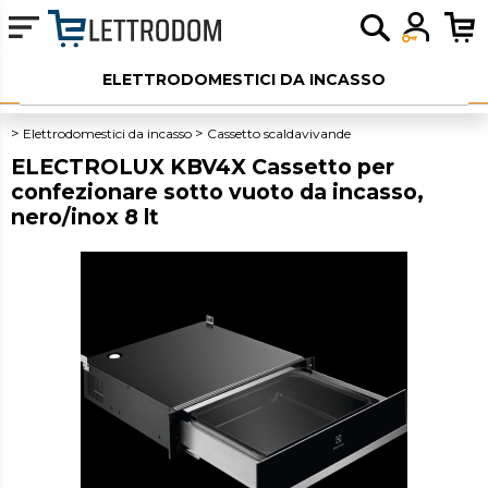
ELETTRODOMESTICI DA INCASSO
ELETTRODOMESTICI LIBERA INSTALLAZIONE
Elettrodomestici da incasso
Cassetto scaldavivande
ELECTROLUX KBV4X Cassetto per
PICCOLI ELETTRODOMESTICI
confezionare sotto vuoto da incasso,
nero/inox 8 lt
AUDIO
SERVIZI AGGIUNTIVI
OUTLET