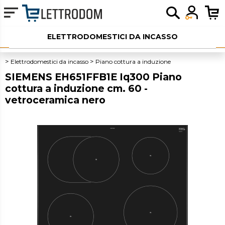
ELETTRODOMESTICI DA INCASSO
ELETTRODOMESTICI LIBERA INSTALLAZIONE
Elettrodomestici da incasso
Piano cottura a induzione
SIEMENS EH651FFB1E Iq300 Piano
PICCOLI ELETTRODOMESTICI
cottura a induzione cm. 60 -
vetroceramica nero
AUDIO
SERVIZI AGGIUNTIVI
OUTLET