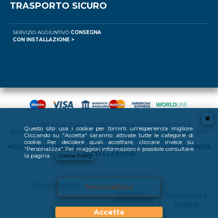
TRASPORTO SICURO
SERVIZIO AGGIUNTIVO
CONSEGNA
CON INSTALLAZIONE >
COPYRIGHT © 2024 BALDESSARI ELETTRODOMESTICI DI
Questo sito usa i cookie per fornirti un'esperienza migliore.
BALDESSARI MAGDALENA P.IVA: 02769430220 SEDE LEGALE: VIA
Cliccando su "Accetta" saranno attivate tutte le categorie di
BENACENSE 65B - 38068 - ROVERETO (TN)
cookie. Per decidere quali accettare, cliccare invece su
NEGOZIO ONLINE DI ELETTRODOMESTICI DA INCASSO E LIBERA
"Personalizza". Per maggiori informazioni è possibile consultare
INSTALLAZIONE
la pagina
Cookie Policy
.
Cookie Policy
Personalizza
DEVELOPER |
Preferenze
CREATIVE WEB
cookie
Accetta