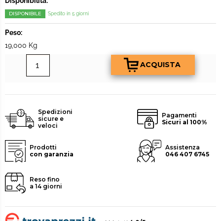
Disponibilità:
DISPONIBILE
Spedito in 5 giorni
Peso:
19,000 Kg
Spedizioni
Pagamenti
sicure e
Sicuri al 100%
veloci
Prodotti
Assistenza
con garanzia
046 407 6745
Reso fino
a 14 giorni