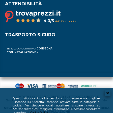
ATTENDIBILITÀ
4.0/5
441 Opinioni >
TRASPORTO SICURO
SERVIZIO AGGIUNTIVO
CONSEGNA
CON INSTALLAZIONE >
COPYRIGHT © 2024 BALDESSARI ELETTRODOMESTICI DI
Questo sito usa i cookie per fornirti un'esperienza migliore.
BALDESSARI MAGDALENA P.IVA: 02769430220 SEDE LEGALE: VIA
Cliccando su "Accetta" saranno attivate tutte le categorie di
BENACENSE 65B - 38068 - ROVERETO (TN)
cookie. Per decidere quali accettare, cliccare invece su
NEGOZIO ONLINE DI ELETTRODOMESTICI DA INCASSO E LIBERA
"Personalizza". Per maggiori informazioni è possibile consultare
INSTALLAZIONE
la pagina
Cookie Policy
.