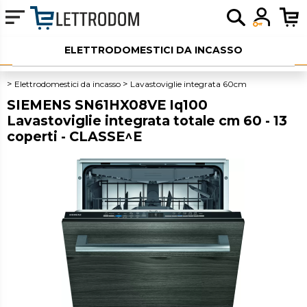
ELETTRODOMESTICI DA INCASSO
ELETTRODOMESTICI LIBERA INSTALLAZIONE
Elettrodomestici da incasso
Lavastoviglie integrata 60cm
SIEMENS SN61HX08VE Iq100
PICCOLI ELETTRODOMESTICI
Lavastoviglie integrata totale cm 60 - 13
coperti - CLASSE^E
AUDIO
SERVIZI AGGIUNTIVI
OUTLET