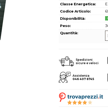
Hai perso l
Classe Energetica:
E
Codice Articolo:
6
Disponibilità:
Peso:
3
Quantità:
Spedizioni
sicure e veloci
Assistenza
046 407 6745