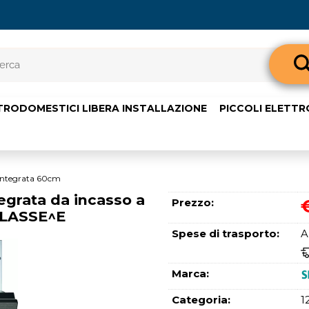
Sono già 
TRODOMESTICI LIBERA INSTALLAZIONE
PICCOLI ELETT
Per completare l'o
nome utente e l
clicca sul pul
E-m
 integrata 60cm
egrata da incasso a
Prezzo:
 CLASSE^E
Pass
Spese di trasporto:
A
Marca:
Categoria:
1