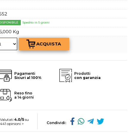
a password?
552
DISPONIBILE
Spedito in 5 giorni
6,000 Kg
Pagamenti
Prodotti
Sicuri al 100%
con garanzia
Reso fino
a 14 giorni
Valutati
4.0/5
su
Condividi:
441 opinioni >