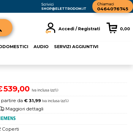
Chiamaci
Scrivici
0464076745
SHOP@ELETTRODOM.IT
Accedi / Registrati
0,00
registrato
Sono un nuovo cliente
RODOMESTICI
AUDIO
SERVIZI AGGIUNTIVI
rdine inserisci il
Se non sei ancora registrato sul
a password e poi
nostro sito clicca sul pulsante
sante "Accedi"
"Registrati"
ail:
€
539,00
Iva inclusa (22%)
word:
 partire da
€ 31,99
Iva inclusa (22%)
Maggiori dettagli
2 Coperti