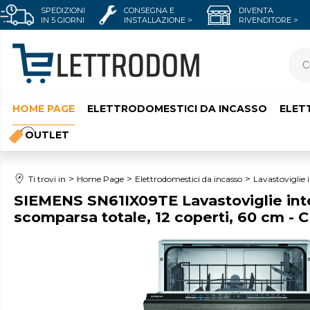
SPEDIZIONI
CONSEGNA E
DIVENTA
IN 5 GIORNI
INSTALLAZIONE >
RIVENDITORE >
HOME PAGE
ELETTRODOMESTICI DA INCASSO
ELET
OUTLET
Ti trovi in
Home Page
Elettrodomestici da incasso
Lavastoviglie
SIEMENS SN61IX09TE Lavastoviglie int
scomparsa totale, 12 coperti, 60 cm -