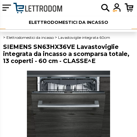
ELETTRODOMESTICI DA INCASSO
ELETTRODOMESTICI LIBERA INSTALLAZIONE
Elettrodomestici da incasso
Lavastoviglie integrata 60cm
SIEMENS SN63HX36VE Lavastoviglie
PICCOLI ELETTRODOMESTICI
integrata da incasso a scomparsa totale,
13 coperti - 60 cm - CLASSE^E
AUDIO
SERVIZI AGGIUNTIVI
OUTLET