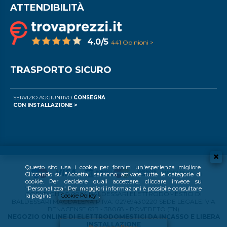
ATTENDIBILITÀ
4.0/5
441 Opinioni >
TRASPORTO SICURO
SERVIZIO AGGIUNTIVO
CONSEGNA
CON INSTALLAZIONE >
Questo sito usa i cookie per fornirti un'esperienza migliore.
Cliccando su "Accetta" saranno attivate tutte le categorie di
cookie. Per decidere quali accettare, cliccare invece su
"Personalizza". Per maggiori informazioni è possibile consultare
COPYRIGHT © 2024 BALDESSARI ELETTRODOMESTICI DI
la pagina
Cookie Policy
.
BALDESSARI MAGDALENA P.IVA: 02769430220 SEDE LEGALE: VIA
BENACENSE 65B - 38068 - ROVERETO (TN)
NEGOZIO ONLINE DI ELETTRODOMESTICI DA INCASSO E LIBERA
INSTALLAZIONE