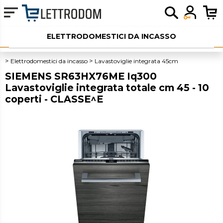
ELETTRODOMESTICI DA INCASSO
ELETTRODOMESTICI LIBERA INSTALLAZIONE
Elettrodomestici da incasso
Lavastoviglie integrata 45cm
SIEMENS SR63HX76ME Iq300
PICCOLI ELETTRODOMESTICI
Lavastoviglie integrata totale cm 45 - 10
coperti - CLASSE^E
AUDIO
SERVIZI AGGIUNTIVI
OUTLET