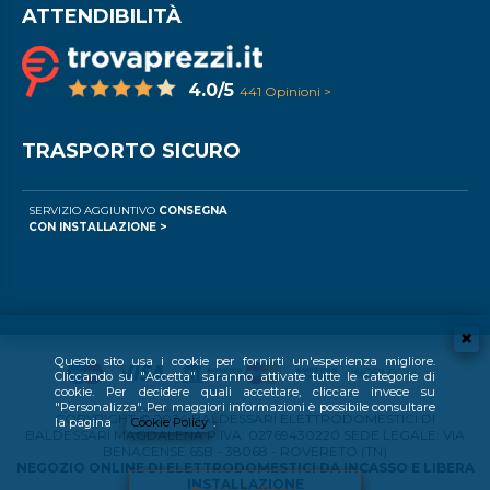
ATTENDIBILITÀ
4.0/5
441 Opinioni >
TRASPORTO SICURO
SERVIZIO AGGIUNTIVO
CONSEGNA
CON INSTALLAZIONE >
Questo sito usa i cookie per fornirti un'esperienza migliore.
Cliccando su "Accetta" saranno attivate tutte le categorie di
cookie. Per decidere quali accettare, cliccare invece su
"Personalizza". Per maggiori informazioni è possibile consultare
COPYRIGHT © 2024 BALDESSARI ELETTRODOMESTICI DI
la pagina
Cookie Policy
.
BALDESSARI MAGDALENA P.IVA: 02769430220 SEDE LEGALE: VIA
BENACENSE 65B - 38068 - ROVERETO (TN)
NEGOZIO ONLINE DI ELETTRODOMESTICI DA INCASSO E LIBERA
INSTALLAZIONE