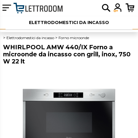
ELETTRODOMESTICI DA INCASSO
ELETTRODOMESTICI LIBERA INSTALLAZIONE
Elettrodomestici da incasso
Forno microonde
WHIRLPOOL AMW 440/IX Forno a
PICCOLI ELETTRODOMESTICI
microonde da incasso con grill, inox, 750
W 22 lt
AUDIO
SERVIZI AGGIUNTIVI
OUTLET