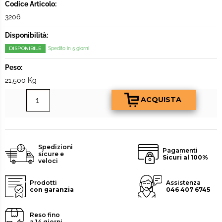
Codice Articolo:
3206
Disponibilità:
DISPONIBILE
Spedito in 5 giorni
Peso:
21,500 Kg
Spedizioni
Pagamenti
sicure e
Sicuri al 100%
veloci
Prodotti
Assistenza
con garanzia
046 407 6745
Reso fino
a 14 giorni