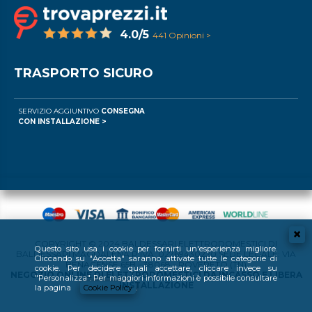
4.0/5
441 Opinioni >
TRASPORTO SICURO
SERVIZIO AGGIUNTIVO
CONSEGNA
CON INSTALLAZIONE >
COPYRIGHT © 2024 BALDESSARI ELETTRODOMESTICI DI
Questo sito usa i cookie per fornirti un'esperienza migliore.
BALDESSARI MAGDALENA P.IVA: 02769430220 SEDE LEGALE: VIA
Cliccando su "Accetta" saranno attivate tutte le categorie di
BENACENSE 65B - 38068 - ROVERETO (TN)
cookie. Per decidere quali accettare, cliccare invece su
NEGOZIO ONLINE DI ELETTRODOMESTICI DA INCASSO E LIBERA
"Personalizza". Per maggiori informazioni è possibile consultare
INSTALLAZIONE
la pagina
Cookie Policy
.