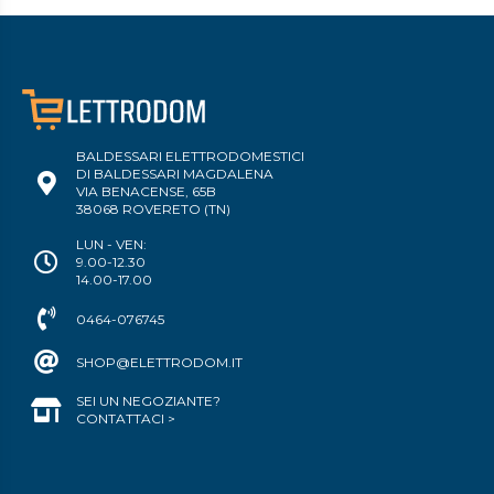
BALDESSARI ELETTRODOMESTICI
DI BALDESSARI MAGDALENA
VIA BENACENSE, 65B
38068 ROVERETO (TN)
LUN - VEN:
9.00-12.30
14.00-17.00
0464-076745
SHOP@ELETTRODOM.IT
SEI UN NEGOZIANTE?
CONTATTACI >