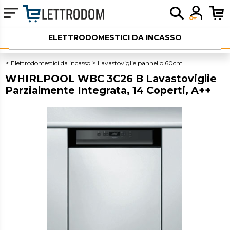
ELETTRODOMESTICI DA INCASSO
ELETTRODOMESTICI LIBERA INSTALLAZIONE
Elettrodomestici da incasso
Lavastoviglie pannello 60cm
WHIRLPOOL WBC 3C26 B Lavastoviglie
PICCOLI ELETTRODOMESTICI
Parzialmente Integrata, 14 Coperti, A++
AUDIO
SERVIZI AGGIUNTIVI
OUTLET