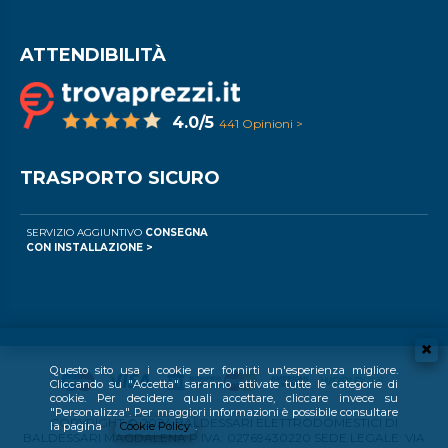
ATTENDIBILITÀ
4.0/5
441 Opinioni >
TRASPORTO SICURO
SERVIZIO AGGIUNTIVO
CONSEGNA
CON INSTALLAZIONE >
Questo sito usa i cookie per fornirti un'esperienza migliore.
Cliccando su "Accetta" saranno attivate tutte le categorie di
cookie. Per decidere quali accettare, cliccare invece su
"Personalizza". Per maggiori informazioni è possibile consultare
COPYRIGHT © 2024 BALDESSARI ELETTRODOMESTICI DI
la pagina
Cookie Policy
.
BALDESSARI MAGDALENA P.IVA: 02769430220 SEDE LEGALE: VIA