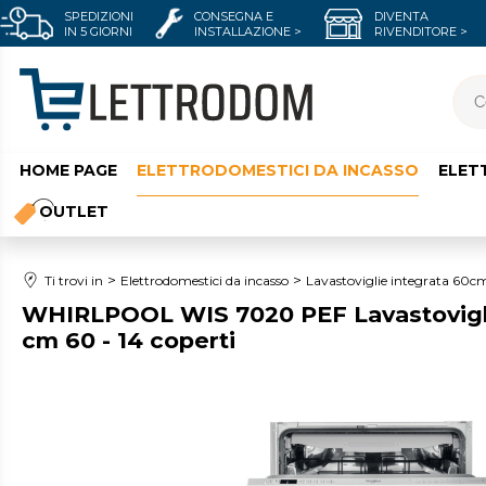
SPEDIZIONI
CONSEGNA E
DIVENTA
IN 5 GIORNI
INSTALLAZIONE >
RIVENDITORE >
HOME PAGE
ELETTRODOMESTICI DA INCASSO
ELET
OUTLET
Ti trovi in
Elettrodomestici da incasso
Lavastoviglie integrata 60c
WHIRLPOOL WIS 7020 PEF Lavastoviglie
cm 60 - 14 coperti