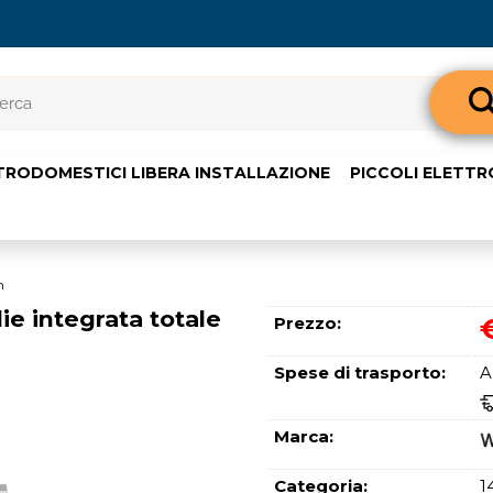
Sono già 
TRODOMESTICI LIBERA INSTALLAZIONE
PICCOLI ELETT
Per completare l'o
nome utente e l
clicca sul pul
E-m
m
 integrata totale
Prezzo:
Pass
Spese di trasporto:
A
Marca:
Categoria:
1