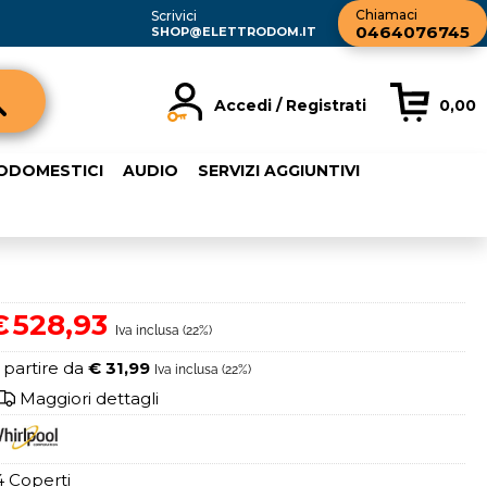
Chiamaci
Scrivici
0464076745
SHOP@ELETTRODOM.IT
Accedi / Registrati
0,00
registrato
Sono un nuovo cliente
RODOMESTICI
AUDIO
SERVIZI AGGIUNTIVI
rdine inserisci il
Se non sei ancora registrato sul
a password e poi
nostro sito clicca sul pulsante
sante "Accedi"
"Registrati"
ail:
€
528,93
Iva inclusa (22%)
word:
 partire da
€ 31,99
Iva inclusa (22%)
Maggiori dettagli
4 Coperti