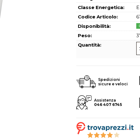
Hai perso l
Classe Energetica:
E
Codice Articolo:
6
Disponibilità:
Peso:
3
Quantità:
Spedizioni
sicure e veloci
Assistenza
046 407 6745