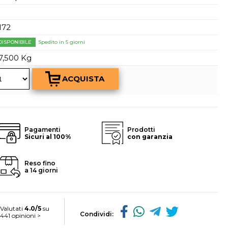
a password?
172
DISPONIBILE
Spedito in 5 giorni
7,500 Kg
Pagamenti
Prodotti
Sicuri al 100%
con garanzia
Reso fino
a 14 giorni
Valutati
4.0/5
su
Condividi:
441 opinioni >