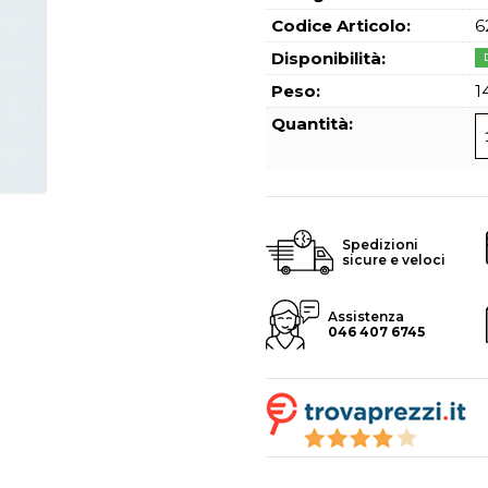
Hai perso l
Codice Articolo:
6
Disponibilità:
Peso:
1
Quantità:
Spedizioni
sicure e veloci
Assistenza
046 407 6745