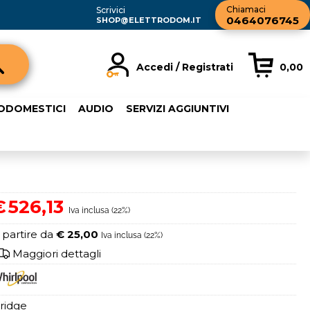
Chiamaci
Scrivici
0464076745
SHOP@ELETTRODOM.IT
Accedi / Registrati
0,00
registrato
Sono un nuovo cliente
RODOMESTICI
AUDIO
SERVIZI AGGIUNTIVI
rdine inserisci il
Se non sei ancora registrato sul
a password e poi
nostro sito clicca sul pulsante
sante "Accedi"
"Registrati"
ail:
€
526,13
Iva inclusa (22%)
word:
 partire da
€ 25,00
Iva inclusa (22%)
Maggiori dettagli
ridge