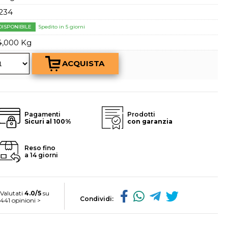
a password?
234
DISPONIBILE
Spedito in 5 giorni
4,000 Kg
Pagamenti
Prodotti
Sicuri al 100%
con garanzia
Reso fino
a 14 giorni
Valutati
4.0/5
su
Condividi:
441 opinioni >