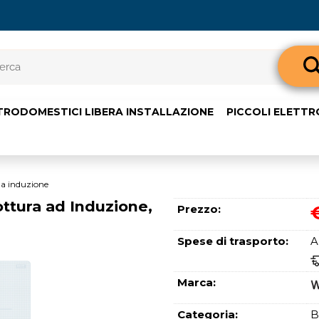
Sono già 
TRODOMESTICI LIBERA INSTALLAZIONE
PICCOLI ELETT
Per completare l'o
nome utente e l
clicca sul pul
E-m
 a induzione
ura ad Induzione,
Prezzo:
Pass
Spese di trasporto:
A
Marca:
Categoria:
B