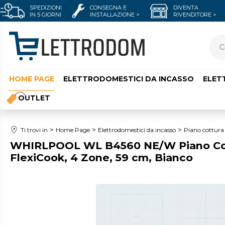
SPEDIZIONI
CONSEGNA E
DIVENTA
IN 5 GIORNI
INSTALLAZIONE >
RIVENDITORE >
HOME PAGE
ELETTRODOMESTICI DA INCASSO
ELET
OUTLET
Ti trovi in
Home Page
Elettrodomestici da incasso
Piano cottura
WHIRLPOOL WL B4560 NE/W Piano Cott
FlexiCook, 4 Zone, 59 cm, Bianco