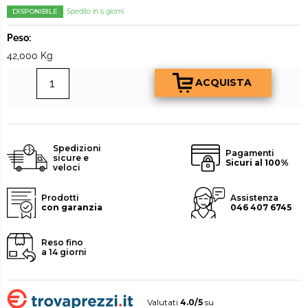
DISPONIBILE
Spedito in 5 giorni
Peso:
42,000 Kg
Spedizioni
Pagamenti
sicure e
Sicuri al 100%
veloci
Prodotti
Assistenza
con garanzia
046 407 6745
Reso fino
a 14 giorni
Valutati
4.0/5
su