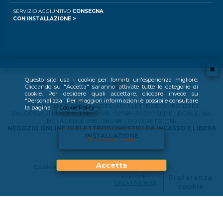
SERVIZIO AGGIUNTIVO
CONSEGNA
CON INSTALLAZIONE >
Questo sito usa i cookie per fornirti un'esperienza migliore.
Cliccando su "Accetta" saranno attivate tutte le categorie di
cookie. Per decidere quali accettare, cliccare invece su
"Personalizza". Per maggiori informazioni è possibile consultare
COPYRIGHT © 2024 BALDESSARI ELETTRODOMESTICI DI
la pagina
Cookie Policy
.
BALDESSARI MAGDALENA P.IVA: 02769430220 SEDE LEGALE: VIA
BENACENSE 65B - 38068 - ROVERETO (TN)
NEGOZIO ONLINE DI ELETTRODOMESTICI DA INCASSO E LIBERA
INSTALLAZIONE
Personalizza
Accetta
Cookie Policy
DEVELOPER |
Preferenze
CREATIVE WEB
cookie