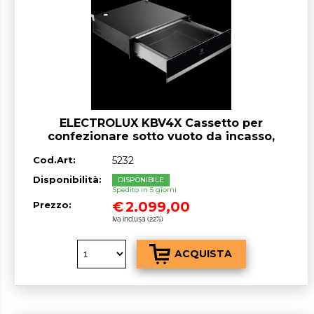
ELECTROLUX KBV4X Cassetto per
confezionare sotto vuoto da incasso,
nero/inox 8 lt
Cod.Art:
5232
Disponibilità:
DISPONIBILE
Spedito in 5 giorni
€
2.099,00
Prezzo:
Iva inclusa (22%)