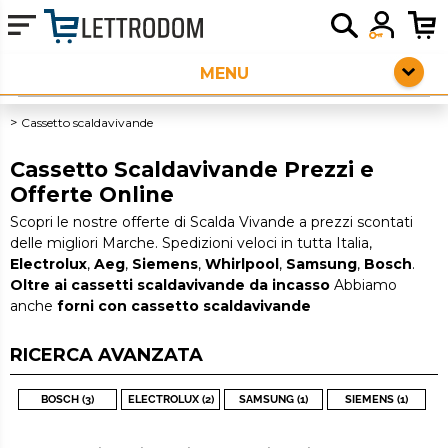
HOME PAGE
ELETTRODOMESTICI LIBERA INSTALLAZIONE
Cassetto scaldavivande
PICCOLI ELETTRODOMESTICI
Cassetto Scaldavivande Prezzi e
Offerte Online
AUDIO
Scopri le nostre offerte di Scalda Vivande a prezzi scontati
delle migliori Marche. Spedizioni veloci in tutta Italia,
SERVIZI AGGIUNTIVI
Electrolux
,
Aeg
,
Siemens
,
Whirlpool
,
Samsung
,
Bosch
.
Oltre ai cassetti scaldavivande da incasso
Abbiamo
OUTLET
anche
forni con cassetto scaldavivande
RICERCA AVANZATA
BOSCH (3)
ELECTROLUX (2)
SAMSUNG (1)
SIEMENS (1)