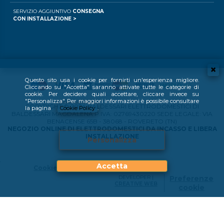
SERVIZIO AGGIUNTIVO
CONSEGNA
CON INSTALLAZIONE >
Questo sito usa i cookie per fornirti un'esperienza migliore.
Cliccando su "Accetta" saranno attivate tutte le categorie di
cookie. Per decidere quali accettare, cliccare invece su
"Personalizza". Per maggiori informazioni è possibile consultare
COPYRIGHT © 2024 BALDESSARI ELETTRODOMESTICI DI
la pagina
Cookie Policy
.
BALDESSARI MAGDALENA P.IVA: 02769430220 SEDE LEGALE: VIA
BENACENSE 65B - 38068 - ROVERETO (TN)
NEGOZIO ONLINE DI ELETTRODOMESTICI DA INCASSO E LIBERA
INSTALLAZIONE
Personalizza
Accetta
Cookie Policy
DEVELOPER |
Preferenze
CREATIVE WEB
cookie