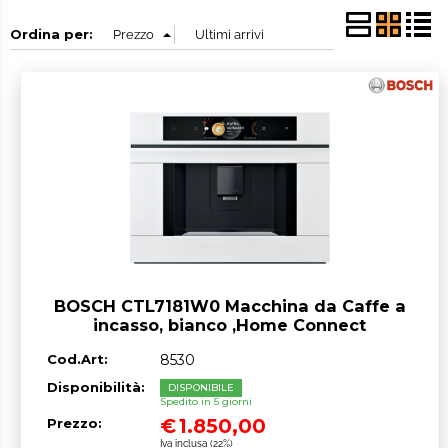
Ordina per:
BOSCH CTL7181W0 Macchina da Caffe a
incasso, bianco ,Home Connect
Cod.Art:
8530
Disponibilità:
DISPONIBILE
Spedito in 5 giorni
€
1.850,00
Prezzo:
Iva inclusa (22%)