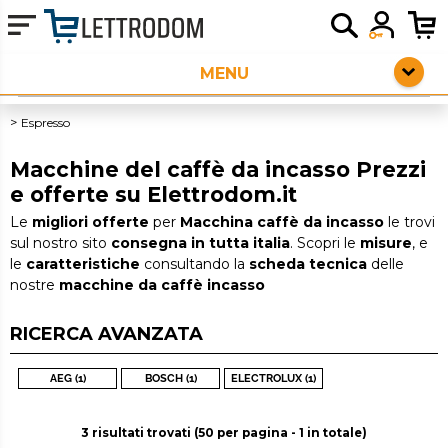
HOME PAGE
ELETTRODOMESTICI LIBERA INSTALLAZIONE
Espresso
PICCOLI ELETTRODOMESTICI
Macchine del caffè da incasso Prezzi
e offerte su Elettrodom.it
AUDIO
Le
migliori offerte
per
Macchina caffè da incasso
le trovi
sul nostro sito
consegna in tutta italia
. Scopri le
misure
, e
SERVIZI AGGIUNTIVI
le
caratteristiche
consultando la
scheda tecnica
delle
nostre
macchine da caffè incasso
OUTLET
RICERCA AVANZATA
AEG (1)
BOSCH (1)
ELECTROLUX (1)
3 risultati trovati (50 per pagina - 1 in totale)