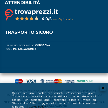
ATTENDIBILITÀ
4.0/5
441 Opinioni >
TRASPORTO SICURO
SERVIZIO AGGIUNTIVO
CONSEGNA
CON INSTALLAZIONE >
COPYRIGHT © 2024 BALDESSARI ELETTRODOMESTICI DI
Questo sito usa i cookie per fornirti un'esperienza migliore.
BALDESSARI MAGDALENA P.IVA: 02769430220 SEDE LEGALE: VIA
Cliccando su "Accetta" saranno attivate tutte le categorie di
BENACENSE 65B - 38068 - ROVERETO (TN)
cookie. Per decidere quali accettare, cliccare invece su
NEGOZIO ONLINE DI ELETTRODOMESTICI DA INCASSO E LIBERA
"Personalizza". Per maggiori informazioni è possibile consultare
INSTALLAZIONE
la pagina
Cookie Policy
.