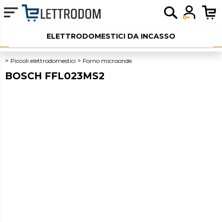
ELETTRODOMESTICI DA INCASSO
ELETTRODOMESTICI LIBERA INSTALLAZIONE
Piccoli elettrodomestici
Forno microonde
BOSCH FFL023MS2
PICCOLI ELETTRODOMESTICI
AUDIO
SERVIZI AGGIUNTIVI
OUTLET