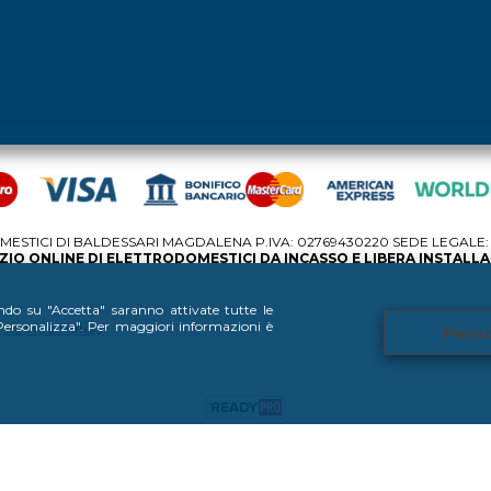
STICI DI BALDESSARI MAGDALENA P.IVA: 02769430220 SEDE LEGALE: V
IO ONLINE DI ELETTRODOMESTICI DA INCASSO E LIBERA INSTALL
ando su "Accetta" saranno attivate tutte le
 "Personalizza". Per maggiori informazioni è
Cookie Policy
Perso