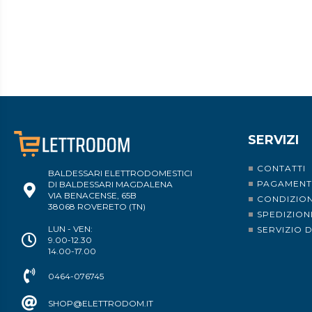
SERVIZI
CONTATTI
BALDESSARI ELETTRODOMESTICI
PAGAMENT
DI BALDESSARI MAGDALENA
VIA BENACENSE, 65B
CONDIZION
38068 ROVERETO (TN)
SPEDIZION
LUN - VEN:
SERVIZIO 
9.00-12.30
14.00-17.00
0464-076745
SHOP@ELETTRODOM.IT