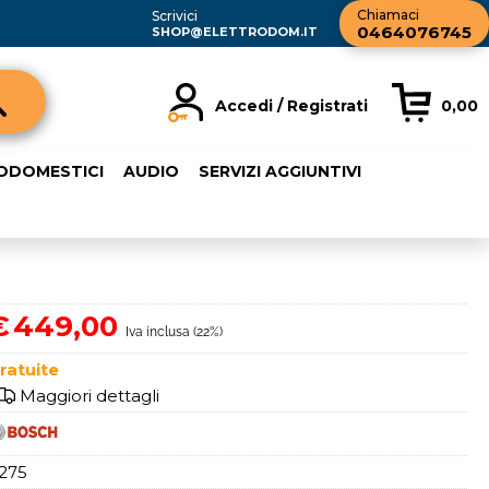
Chiamaci
Scrivici
0464076745
SHOP@ELETTRODOM.IT
Accedi / Registrati
0,00
registrato
Sono un nuovo cliente
RODOMESTICI
AUDIO
SERVIZI AGGIUNTIVI
rdine inserisci il
Se non sei ancora registrato sul
a password e poi
nostro sito clicca sul pulsante
sante "Accedi"
"Registrati"
ail:
€
449,00
Iva inclusa (22%)
word:
ratuite
Maggiori dettagli
275