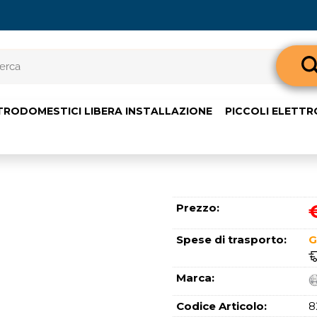
Sono già 
TRODOMESTICI LIBERA INSTALLAZIONE
PICCOLI ELETT
Per completare l'o
nome utente e l
clicca sul pul
E-m
Prezzo:
Pass
Spese di trasporto:
G
Marca:
Codice Articolo:
8