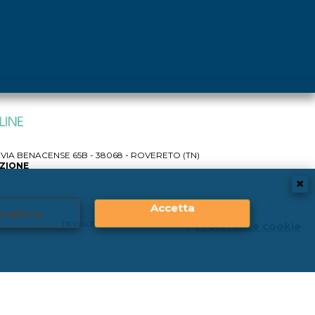
IA BENACENSE 65B - 38068 - ROVERETO (TN)
AZIONE
Accetta
nalizza
DEVELOPER |
CREATIVE WEB
Preferenze cookie