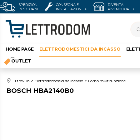
SPEDIZIONI
CONSEGNA E
DIVENTA
IN 5 GIORNI
INSTALLAZIONE >
RIVENDITORE >
HOME PAGE
ELETTRODOMESTICI DA INCASSO
ELET
OUTLET
Ti trovi in
Elettrodomestici da incasso
Forno multifunzione
BOSCH HBA2140B0