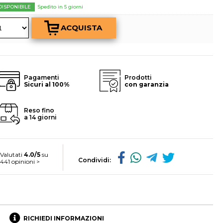
a password?
DISPONIBILE
Spedito in 5 giorni
Pagamenti
Prodotti
Sicuri al 100%
con garanzia
Reso fino
a 14 giorni
Valutati
4.0/5
su
Condividi:
441 opinioni >
RICHIEDI INFORMAZIONI