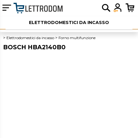
ELETTRODOMESTICI DA INCASSO
ELETTRODOMESTICI LIBERA INSTALLAZIONE
Elettrodomestici da incasso
Forno multifunzione
BOSCH HBA2140B0
PICCOLI ELETTRODOMESTICI
AUDIO
SERVIZI AGGIUNTIVI
OUTLET