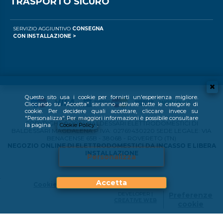
TRASPORTO SICURO
SERVIZIO AGGIUNTIVO
CONSEGNA
CON INSTALLAZIONE >
Questo sito usa i cookie per fornirti un'esperienza migliore.
Cliccando su "Accetta" saranno attivate tutte le categorie di
cookie. Per decidere quali accettare, cliccare invece su
"Personalizza". Per maggiori informazioni è possibile consultare
COPYRIGHT © 2024 BALDESSARI ELETTRODOMESTICI DI
la pagina
Cookie Policy
.
BALDESSARI MAGDALENA P.IVA: 02769430220 SEDE LEGALE: VIA
BENACENSE 65B - 38068 - ROVERETO (TN)
NEGOZIO ONLINE DI ELETTRODOMESTICI DA INCASSO E LIBERA
INSTALLAZIONE
Personalizza
Accetta
Cookie Policy
DEVELOPER |
Preferenze
CREATIVE WEB
cookie