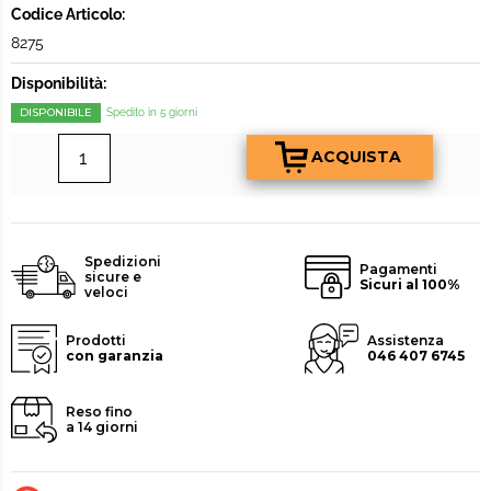
Codice Articolo:
8275
Disponibilità:
DISPONIBILE
Spedito in 5 giorni
Spedizioni
Pagamenti
sicure e
Sicuri al 100%
veloci
Prodotti
Assistenza
con garanzia
046 407 6745
Reso fino
a 14 giorni