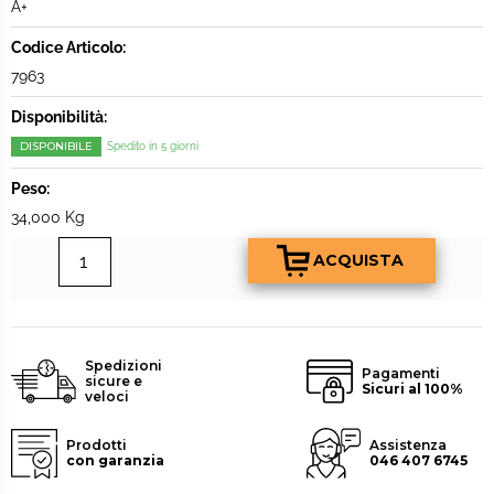
A+
Codice Articolo:
7963
Disponibilità:
DISPONIBILE
Spedito in 5 giorni
Peso:
34,000 Kg
Spedizioni
Pagamenti
sicure e
Sicuri al 100%
veloci
Prodotti
Assistenza
con garanzia
046 407 6745