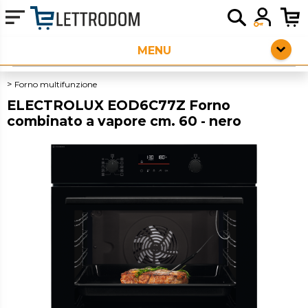
HOME PAGE
ELETTRODOMESTICI LIBERA INSTALLAZIONE
Forno multifunzione
ELECTROLUX EOD6C77Z Forno
PICCOLI ELETTRODOMESTICI
combinato a vapore cm. 60 - nero
AUDIO
SERVIZI AGGIUNTIVI
OUTLET