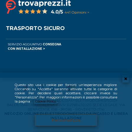
4.0/5
441 Opinioni >
TRASPORTO SICURO
SERVIZIO AGGIUNTIVO
CONSEGNA
CON INSTALLAZIONE >
Questo sito usa i cookie per fornirti un'esperienza migliore.
Cliccando su "Accetta" saranno attivate tutte le categorie di
cookie. Per decidere quali accettare, cliccare invece su
"Personalizza". Per maggiori informazioni è possibile consultare
COPYRIGHT © 2024 BALDESSARI ELETTRODOMESTICI DI
la pagina
Cookie Policy
.
BALDESSARI MAGDALENA P.IVA: 02769430220 SEDE LEGALE: VIA
BENACENSE 65B - 38068 - ROVERETO (TN)
NEGOZIO ONLINE DI ELETTRODOMESTICI DA INCASSO E LIBERA
INSTALLAZIONE
Personalizza