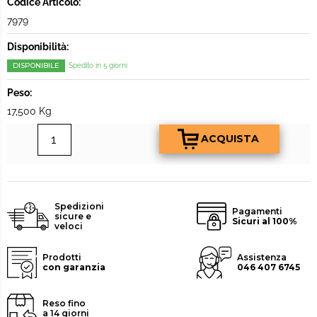
Codice Articolo:
7979
Disponibilità:
DISPONIBILE
Spedito in 5 giorni
Peso:
17,500 Kg
Spedizioni
Pagamenti
sicure e
Sicuri al 100%
veloci
Prodotti
Assistenza
con garanzia
046 407 6745
Reso fino
a 14 giorni