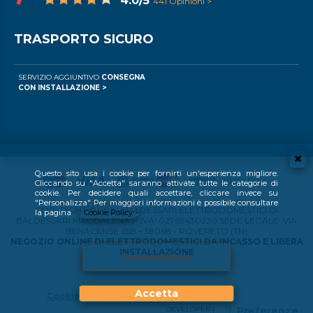
4.0/5
441 Opinioni >
TRASPORTO SICURO
SERVIZIO AGGIUNTIVO
CONSEGNA
CON INSTALLAZIONE >
Questo sito usa i cookie per fornirti un'esperienza migliore.
Cliccando su "Accetta" saranno attivate tutte le categorie di
cookie. Per decidere quali accettare, cliccare invece su
"Personalizza". Per maggiori informazioni è possibile consultare
COPYRIGHT © 2024 BALDESSARI ELETTRODOMESTICI DI
la pagina
Cookie Policy
.
BALDESSARI MAGDALENA P.IVA: 02769430220 SEDE LEGALE: VIA
BENACENSE 65B - 38068 - ROVERETO (TN)
NEGOZIO ONLINE DI ELETTRODOMESTICI DA INCASSO E LIBERA
INSTALLAZIONE
Personalizza
Accetta
Cookie Policy
DEVELOPER |
Preferenze