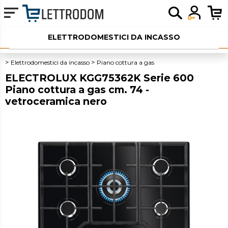
ELETTRODOMESTICI DA INCASSO
ELETTRODOMESTICI LIBERA INSTALLAZIONE
Elettrodomestici da incasso
Piano cottura a gas
ELECTROLUX KGG75362K Serie 600
PICCOLI ELETTRODOMESTICI
Piano cottura a gas cm. 74 -
vetroceramica nero
AUDIO
SERVIZI AGGIUNTIVI
OUTLET