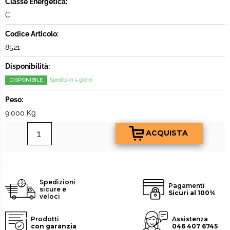
Classe Energetica:
C
Codice Articolo:
8521
Disponibilità:
DISPONIBILE
Spedito in 5 giorni
Peso:
9,000 Kg
Spedizioni
Pagamenti
sicure e
Sicuri al 100%
veloci
Prodotti
Assistenza
con garanzia
046 407 6745