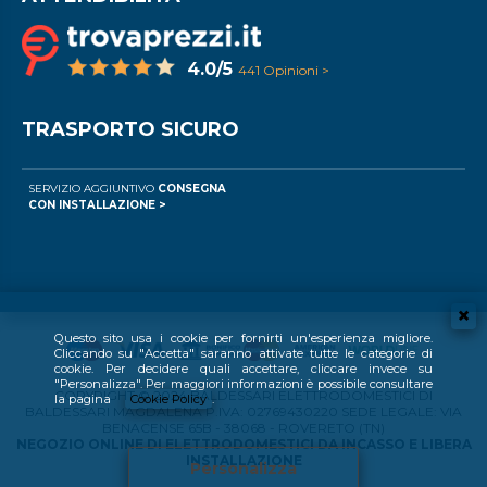
4.0/5
441 Opinioni >
TRASPORTO SICURO
SERVIZIO AGGIUNTIVO
CONSEGNA
CON INSTALLAZIONE >
Questo sito usa i cookie per fornirti un'esperienza migliore.
Cliccando su "Accetta" saranno attivate tutte le categorie di
cookie. Per decidere quali accettare, cliccare invece su
"Personalizza". Per maggiori informazioni è possibile consultare
COPYRIGHT © 2024 BALDESSARI ELETTRODOMESTICI DI
la pagina
Cookie Policy
.
BALDESSARI MAGDALENA P.IVA: 02769430220 SEDE LEGALE: VIA
BENACENSE 65B - 38068 - ROVERETO (TN)
NEGOZIO ONLINE DI ELETTRODOMESTICI DA INCASSO E LIBERA
INSTALLAZIONE
Personalizza