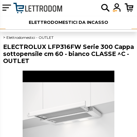
ELETTRODOMESTICI DA INCASSO
ELETTRODOMESTICI LIBERA INSTALLAZIONE
Elettrodomestici - OUTLET
ELECTROLUX LFP316FW Serie 300 Cappa
PICCOLI ELETTRODOMESTICI
sottopensile cm 60 - bianco CLASSE ^C -
OUTLET
AUDIO
SERVIZI AGGIUNTIVI
OUTLET