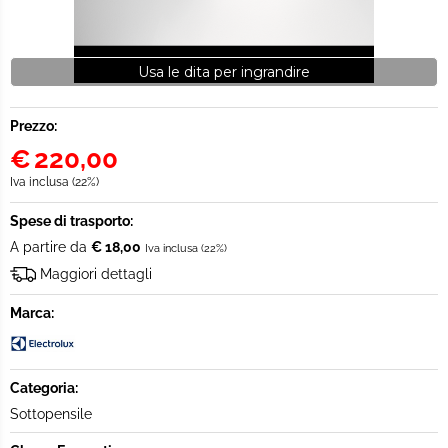
Usa le dita per ingrandire
Prezzo:
€
220,00
Iva inclusa (22%)
Spese di trasporto:
A partire da
€ 18,00
Iva inclusa (22%)
Maggiori dettagli
Marca:
Categoria:
Sottopensile