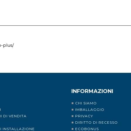
o-plus/
INFORMAZIONI
CHI SIAMO
I
IMBALLAGGIO
I DI VENDITA
PRIVACY
I
DIRITTO DI RECESSO
DI INSTALLAZIONE
ECOBONUS