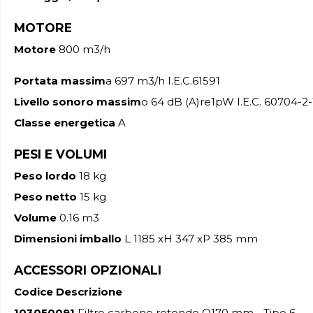
MOTORE
Motore
800 m3/h
Portata massim
a 697 m3/h I.E.C.61591
Livello sonoro massim
o 64 dB (A)re1pW I.E.C. 60704-2-
Classe energetica
A
PESI E VOLUMI
Peso lordo
18 kg
Peso netto
15 kg
Volume
0.16 m3
Dimensioni imballo
L 1185 xH 347 xP 385 mm
ACCESSORI OPZIONALI
Codice
Descrizione
103050091
Filtro carbone rotondo O170 mm - Tipo 6