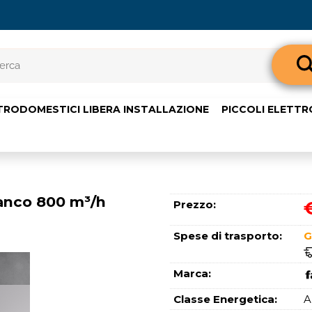
Sono già 
TRODOMESTICI LIBERA INSTALLAZIONE
PICCOLI ELETT
Per completare l'o
nome utente e l
clicca sul pul
E-m
anco 800 m³/h
Prezzo:
Pass
Spese di trasporto:
G
Marca:
Classe Energetica:
A