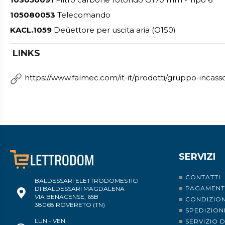
105080053
Telecomando
KACL.1059
Deüettore per uscita aria (O150)
LINKS
https://www.falmec.com/it-it/prodotti/gruppo-incass
SERVIZI
CONTATTI
BALDESSARI ELETTRODOMESTICI
PAGAMENT
DI BALDESSARI MAGDALENA
VIA BENACENSE, 65B
CONDIZION
38068 ROVERETO (TN)
SPEDIZION
LUN - VEN:
SERVIZIO 