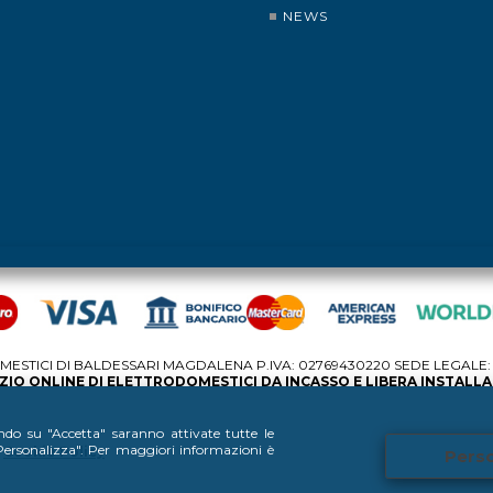
NEWS
STICI DI BALDESSARI MAGDALENA P.IVA: 02769430220 SEDE LEGALE: V
IO ONLINE DI ELETTRODOMESTICI DA INCASSO E LIBERA INSTALL
ando su "Accetta" saranno attivate tutte le
 "Personalizza". Per maggiori informazioni è
Cookie Policy
Perso