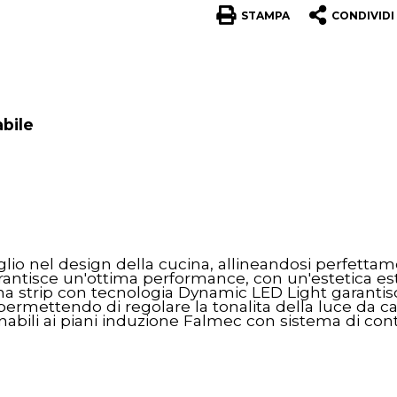
STAMPA
CONDIVIDI
abile
lio nel design della cucina, allineandosi perfettame
arantisce un'ottima performance, con un'estetica 
e. Una strip con tecnologia Dynamic LED Light garanti
ermettendo di regolare la tonalita della luce da cald
nabili ai piani induzione Falmec con sistema di co