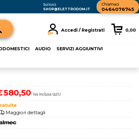
Chiamaci
Scrivici
0464076745
SHOP@ELETTRODOM.IT
Accedi / Registrati
0,00
registrato
Sono un nuovo cliente
RODOMESTICI
AUDIO
SERVIZI AGGIUNTIVI
rdine inserisci il
Se non sei ancora registrato sul
a password e poi
nostro sito clicca sul pulsante
sante "Accedi"
"Registrati"
ail:
€
580,50
Iva inclusa (22%)
word:
ratuite
Maggiori dettagli