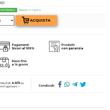
a password?
161
DISPONIBILE
Spedito in 5 giorni
Pagamenti
Prodotti
Sicuri al 100%
con garanzia
Reso fino
a 14 giorni
Valutati
4.0/5
su
Condividi:
441 opinioni >