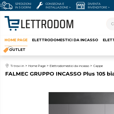
SPEDIZIONI
CONSEGNA E
DIVENTA
IN 5 GIORNI
INSTALLAZIONE >
RIVENDITORE >
HOME PAGE
ELETTRODOMESTICI DA INCASSO
ELET
OUTLET
Ti trovi in
Home Page
Elettrodomestici da incasso
Cappe
FALMEC GRUPPO INCASSO Plus 105 bi