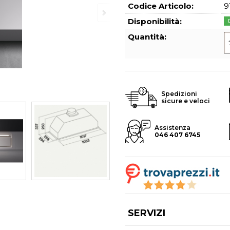
Hai perso l
Codice Articolo:
9
Disponibilità:
Quantità:
Spedizioni
sicure e veloci
Assistenza
046 407 6745
SERVIZI