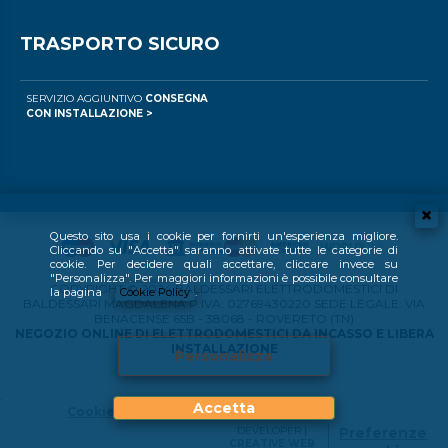
TRASPORTO SICURO
SERVIZIO AGGIUNTIVO
CONSEGNA
CON INSTALLAZIONE >
Questo sito usa i cookie per fornirti un'esperienza migliore.
Cliccando su "Accetta" saranno attivate tutte le categorie di
cookie. Per decidere quali accettare, cliccare invece su
"Personalizza". Per maggiori informazioni è possibile consultare
COPYRIGHT © 2024 BALDESSARI ELETTRODOMESTICI DI
la pagina
Cookie Policy
.
BALDESSARI MAGDALENA P.IVA: 02769430220 SEDE LEGALE: VIA
BENACENSE 65B - 38068 - ROVERETO (TN)
NEGOZIO ONLINE DI ELETTRODOMESTICI DA INCASSO E LIBERA
INSTALLAZIONE
Personalizza
Accetta
Cookie Policy
DEVELOPER |
Preferenze
CREATIVE WEB