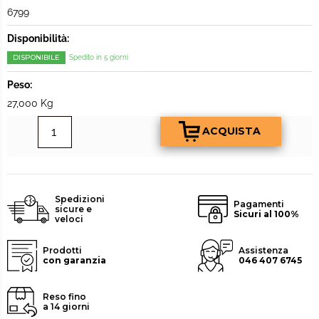
6799
Disponibilità:
DISPONIBILE
Spedito in 5 giorni
Peso:
27,000 Kg
Spedizioni
Pagamenti
sicure e
Sicuri al 100%
veloci
Prodotti
Assistenza
con garanzia
046 407 6745
Reso fino
a 14 giorni